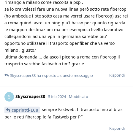
rimango a milano come raccolta a psp .
se io ora volessi fare una nuova linea però sotto rete fibercop
(ho ambedue i pte sotto casa ma vorrei usare fibercop) uscirei
a roma quindi avrei un ping piu'ì basso per quanto riguarda
le maggiori destinazioni ma per esempio a livello lavorativo
collegandomi ad una vpn in germania sarebbe piu'
opportuno utilizzare il trasporto openfiber che va verso
milano . giusto?
ultima domanda.... da ascoli piceno a roma con fibercop il
trasporto sarebbe fastweb o tim? grazie.
Rispondi
Skyscreaper88
ha risposto a questo messaggio
Skyscreaper88
S
5 feb 2024
Modificato
sempre Fastweb. Il trasporto fino al bras
capriotti-LCu
per le reti fibercop lo fa Fastweb per PF
Rispondi