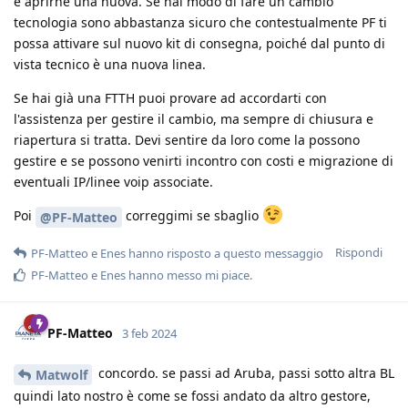
e aprirne una nuova. Se hai modo di fare un cambio
tecnologia sono abbastanza sicuro che contestualmente PF ti
possa attivare sul nuovo kit di consegna, poiché dal punto di
vista tecnico è una nuova linea.
Se hai già una FTTH puoi provare ad accordarti con
l'assistenza per gestire il cambio, ma sempre di chiusura e
riapertura si tratta. Devi sentire da loro come la possono
gestire e se possono venirti incontro con costi e migrazione di
eventuali IP/linee voip associate.
Poi
correggimi se sbaglio
@PF-Matteo
Rispondi
PF-Matteo
e
Enes
hanno risposto a questo messaggio
PF-Matteo
e
Enes
hanno messo mi piace
.
PF-Matteo
3 feb 2024
concordo. se passi ad Aruba, passi sotto altra BL
Matwolf
quindi lato nostro è come se fossi andato da altro gestore,