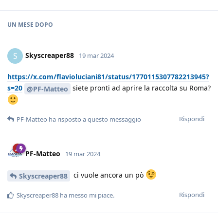
UN MESE
DOPO
Skyscreaper88
S
19 mar 2024
https://x.com/flavioluciani81/status/1770115307782213945?
s=20
siete pronti ad aprire la raccolta su Roma?
@PF-Matteo
Rispondi
PF-Matteo
ha risposto a questo messaggio
PF-Matteo
19 mar 2024
ci vuole ancora un pò
Skyscreaper88
Rispondi
Skyscreaper88
ha messo mi piace
.