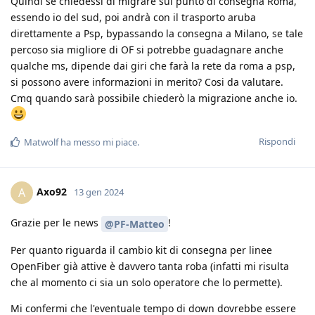
Quindi se chiedessi di migrare sul punto di consegna Roma,
essendo io del sud, poi andrà con il trasporto aruba
direttamente a Psp, bypassando la consegna a Milano, se tale
percoso sia migliore di OF si potrebbe guadagnare anche
qualche ms, dipende dai giri che farà la rete da roma a psp,
si possono avere informazioni in merito? Cosi da valutare.
Cmq quando sarà possibile chiederò la migrazione anche io.
Rispondi
Matwolf
ha messo mi piace
.
Axo92
A
13 gen 2024
Grazie per le news
!
@PF-Matteo
Per quanto riguarda il cambio kit di consegna per linee
OpenFiber già attive è davvero tanta roba (infatti mi risulta
che al momento ci sia un solo operatore che lo permette).
Mi confermi che l'eventuale tempo di down dovrebbe essere