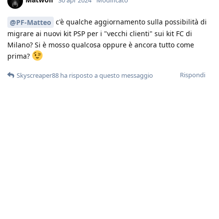
30 apr 2024
Modificato
c'è qualche aggiornamento sulla possibilità di
@PF-Matteo
migrare ai nuovi kit PSP per i "vecchi clienti" sui kit FC di
Milano? Si è mosso qualcosa oppure è ancora tutto come
prima?
Rispondi
Skyscreaper88
ha risposto a questo messaggio
Enes
e
Skyscreaper88
hanno messo mi piace
.
Skyscreaper88
S
1 mag 2024
mi aggrego per la possibilità ti essere spostati
Matwolf
su Roma
Rispondi
PF-Matteo
2 mag 2024