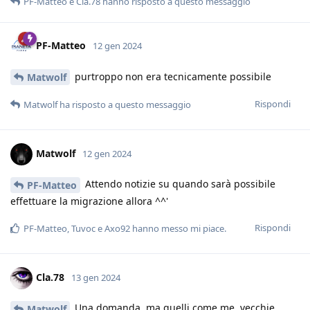
PF-Matteo
e
Cla.78
hanno risposto a questo messaggio
PF-Matteo
12 gen 2024
purtroppo non era tecnicamente possibile
Matwolf
Rispondi
Matwolf
ha risposto a questo messaggio
Matwolf
12 gen 2024
Attendo notizie su quando sarà possibile
PF-Matteo
effettuare la migrazione allora ^^'
Rispondi
PF-Matteo
,
Tuvoc
e
Axo92
hanno messo mi piace
.
Cla.78
13 gen 2024
Una domanda, ma quelli come me, vecchie
Matwolf