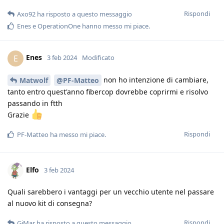
Rispondi
Axo92
ha risposto a questo messaggio
Enes
e
OperationOne
hanno messo mi piace
.
Enes
E
3 feb 2024
Modificato
non ho intenzione di cambiare,
Matwolf
@PF-Matteo
tanto entro quest'anno fibercop dovrebbe coprirmi e risolvo
passando in ftth
Grazie
Rispondi
PF-Matteo
ha messo mi piace
.
Elfo
3 feb 2024
Quali sarebbero i vantaggi per un vecchio utente nel passare
al nuovo kit di consegna?
Rispondi
GiMar
ha risposto a questo messaggio