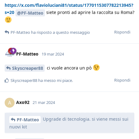
https://x.com/flavioluciani81/status/1770115307782213945?
s=20
siete pronti ad aprire la raccolta su Roma?
@PF-Matteo
Rispondi
PF-Matteo
ha risposto a questo messaggio
PF-Matteo
19 mar 2024
ci vuole ancora un pò
Skyscreaper88
Rispondi
Skyscreaper88
ha messo mi piace
.
Axo92
A
21 mar 2024
Upgrade di tecnologia. si viene messi sui
PF-Matteo
nuovi kit