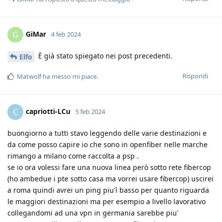
GiMar
G
4 feb 2024
È già stato spiegato nei post precedenti.
Elfo
Rispondi
Matwolf
ha messo mi piace
.
capriotti-LCu
C
5 feb 2024
buongiorno a tutti stavo leggendo delle varie destinazioni e
da come posso capire io che sono in openfiber nelle marche
rimango a milano come raccolta a psp .
se io ora volessi fare una nuova linea però sotto rete fibercop
(ho ambedue i pte sotto casa ma vorrei usare fibercop) uscirei
a roma quindi avrei un ping piu'ì basso per quanto riguarda
le maggiori destinazioni ma per esempio a livello lavorativo
collegandomi ad una vpn in germania sarebbe piu'