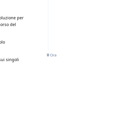
soluzione per
corso del
olo
Ora
ui singoli