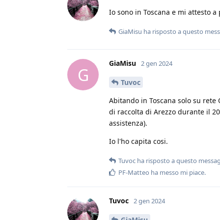
Io sono in Toscana e mi attesto a
GiaMisu
ha risposto a questo mes
GiaMisu
2 gen 2024
G
Tuvoc
Abitando in Toscana solo su rete O
di raccolta di Arezzo durante il 2
assistenza).
Io l'ho capita cosi.
Tuvoc
ha risposto a questo messa
PF-Matteo
ha messo mi piace
.
Tuvoc
2 gen 2024
GiaMisu