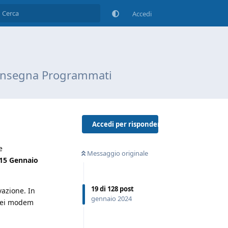
Accedi
Consegna Programmati
Accedi per rispondere
e
Messaggio originale
15 Gennaio
19
di
128
post
vazione. In
gennaio 2024
 dei modem