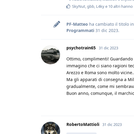
SkyNut
,
gbb
,
L4ky
e
10
altri
hanno 
PF-Matteo
ha cambiato il titolo i
Programmati
31 dic 2023
.
psychotrain65
31 dic 2023
Ottimo, complimenti! Guardando i
immagino che ci siano ragioni te
Arezzo e Roma sono molto vicine..
Ma gli apparati di consegna a Mil
gradualmente, come mi sembrava 
Buon anno, comunque, il marchio
RobertoMattioli
31 dic 2023