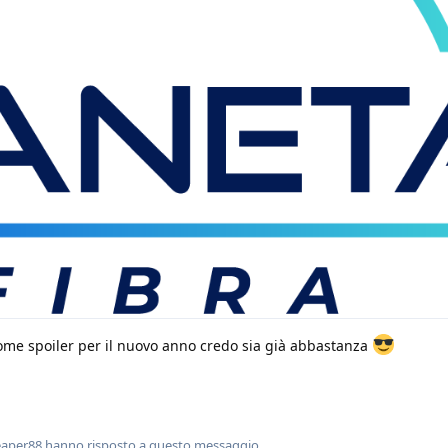
come spoiler per il nuovo anno credo sia già abbastanza
eaper88
hanno risposto a questo messaggio