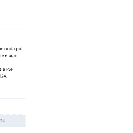
Rispondi
 domanda più
ne e ogni
e a PSP
024.
Rispondi
024