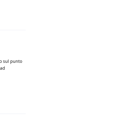
Rispondi
to sul punto
 ad
Rispondi