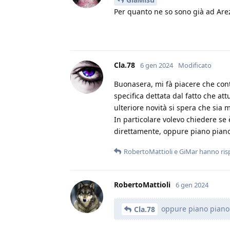
Per quanto ne so sono già ad Are
Cla.78
6 gen 2024
Modificato
Buonasera, mi fà piacere che cont
specifica dettata dal fatto che 
ulteriore novità si spera che sia m
In particolare volevo chiedere se
direttamente, oppure piano piano v
RobertoMattioli
e
GiMar
hanno ris
RobertoMattioli
6 gen 2024
oppure piano piano ve
Cla.78