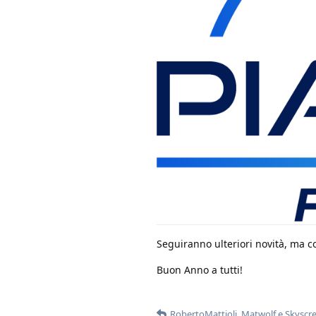
Seguiranno ulteriori novità, ma 
Buon Anno a tutti!
RobertoMattioli
,
Matwolf
e
Skyscr