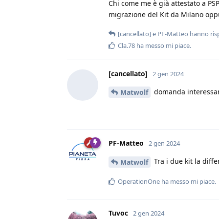
Chi come me è già attestato a PSP
migrazione del Kit da Milano opp
[cancellato]
e
PF-Matteo
hanno ris
Cla.78
ha messo mi piace
.
[cancellato]
2 gen 2024
domanda interessan
Matwolf
PF-Matteo
2 gen 2024
Tra i due kit la diff
Matwolf
OperationOne
ha messo mi piace
.
Tuvoc
2 gen 2024