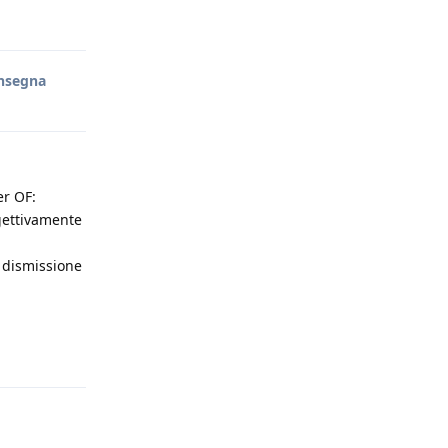
onsegna
er OF:
gettivamente
n dismissione
Rispondi