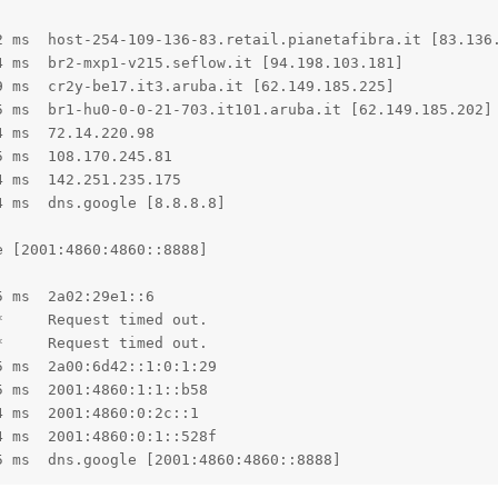
2 ms  host-254-109-136-83.retail.pianetafibra.it [83.136.
 ms  br2-mxp1-v215.seflow.it [94.198.103.181]

 ms  cr2y-be17.it3.aruba.it [62.149.185.225]

 ms  br1-hu0-0-0-21-703.it101.aruba.it [62.149.185.202]

 ms  72.14.220.98

 ms  108.170.245.81

 ms  142.251.235.175

 ms  dns.google [8.8.8.8]

 [2001:4860:4860::8888]

 ms  2a02:29e1::6

     Request timed out.

     Request timed out.

 ms  2a00:6d42::1:0:1:29

 ms  2001:4860:1:1::b58

 ms  2001:4860:0:2c::1

 ms  2001:4860:0:1::528f

5 ms  dns.google [2001:4860:4860::8888]