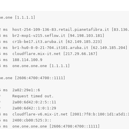
e.one [1.1.1.1]

2 ms  host-254-109-136-83.retail.pianetafibra.it [83.136.
 ms  br2-mxp1-v215.seflow.it [94.198.103.181]

 ms  cr1b-be17.it3.aruba.it [62.149.185.223]

 ms  br1-hu0-0-0-21-704.it101.aruba.it [62.149.185.204]

 ms  cloudflare.mix-it.net [217.29.66.167]

 ms  188.114.100.9

 ms  one.one.one.one [1.1.1.1]

e.one [2606:4700:4700::1111]

 ms  2a02:29e1::6

     Request timed out.

     2a00:6d42:0:2:5::11

     2a00:6d42::1:0:1:29

4 ms  cloudflare-v6.mix-it.net [2001:7f8:b:100:1d1:a5d1:3
 ms  2400:cb00:525:3::

5 ms  one.one.one.one [2606:4700:4700::1111]