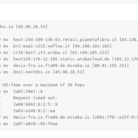
ns.io [45.90.28.53]

2 ms  host-254-109-136-83.retail.pianetafibra.it [83.136.
 ms  br2-mxp1-v215.seflow.it [94.198.103.181]

 ms  cr1b-be17.it3.aruba.it [62.149.185.223]

5 ms  host129-176-12-185.static.arubacloud.de [185.12.176
 ms  decix-fra.ix.fra09.de.misaka.io [80.81.192.231]

 ms  dns1.nextdns.io [45.90.28.53]

:85:f4ae over a maximum of 30 hops

 ms  2a02:29e1::6

     Request timed out.

     2a00:6d42:0:2:5::9

     2a03:a140:0:2::ea

7 ms  decix-fra.ix.fra09.de.misaka.io [2001:7f8::e15f:0:1
5 ms  2a07:a8c0::85:f4ae