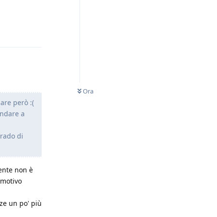
Rispondi
Ora
are però :(
andare a
grado di
ente non è
 motivo
ze un po' più