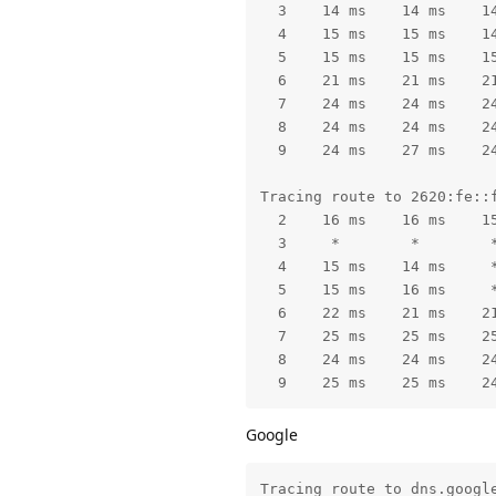
  3    14 ms    14 ms    14
  4    15 ms    15 ms    14
  5    15 ms    15 ms    15
  6    21 ms    21 ms    21
  7    24 ms    24 ms    24
  8    24 ms    24 ms    24
  9    24 ms    27 ms    24
Tracing route to 2620:fe::f
  2    16 ms    16 ms    15
  3     *        *        *
  4    15 ms    14 ms     *
  5    15 ms    16 ms     *
  6    22 ms    21 ms    21
  7    25 ms    25 ms    25
  8    24 ms    24 ms    24
  9    25 ms    25 ms    2
Google
Tracing route to dns.google