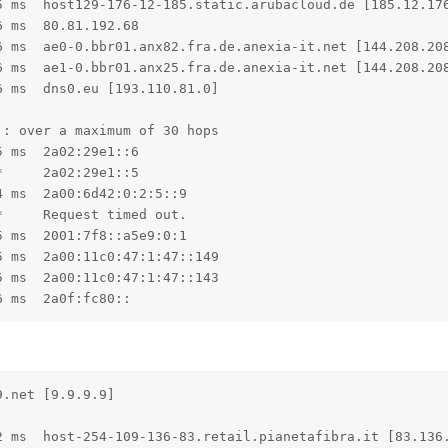
5 ms  host129-176-12-185.static.arubacloud.de [185.12.176
 ms  80.81.192.68

6 ms  ae0-0.bbr01.anx82.fra.de.anexia-it.net [144.208.208
6 ms  ae1-0.bbr01.anx25.fra.de.anexia-it.net [144.208.208
 ms  dns0.eu [193.110.81.0]

: over a maximum of 30 hops

 ms  2a02:29e1::6

     2a02:29e1::5

 ms  2a00:6d42:0:2:5::9

     Request timed out.

 ms  2001:7f8::a5e9:0:1

 ms  2a00:11c0:47:1:47::149

 ms  2a00:11c0:47:1:47::143

6 ms  2a0f:fc80::
.net [9.9.9.9]

2 ms  host-254-109-136-83.retail.pianetafibra.it [83.136.