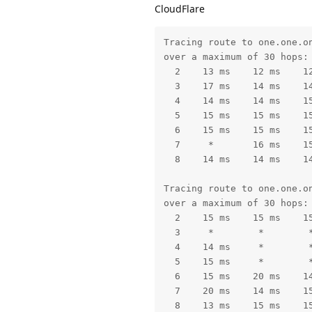
CloudFlare
Tracing route to one.one.on
over a maximum of 30 hops:

  2    13 ms    12 ms    1
  3    17 ms    14 ms    14
  4    14 ms    14 ms    15
  5    15 ms    15 ms    15
  6    15 ms    15 ms    15
  7     *       16 ms    15
  8    14 ms    14 ms    14
Tracing route to one.one.on
over a maximum of 30 hops:

  2    15 ms    15 ms    15
  3     *        *        *
  4    14 ms     *        *
  5    15 ms     *        *
  6    15 ms    20 ms    1
  7    20 ms    14 ms    15
  8    13 ms    15 ms    1