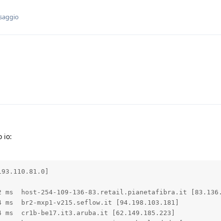
saggio
 io:
93.110.81.0]

2 ms  host-254-109-136-83.retail.pianetafibra.it [83.136.
 ms  br2-mxp1-v215.seflow.it [94.198.103.181]

 ms  cr1b-be17.it3.aruba.it [62.149.185.223]
