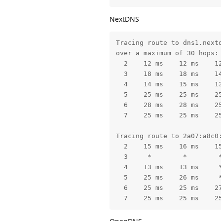
NextDNS
Tracing route to dns1.nextd
over a maximum of 30 hops:

  2    12 ms    12 ms    1
  3    18 ms    18 ms    14
  4    14 ms    15 ms    13
  5    25 ms    25 ms    2
  6    28 ms    28 ms    25
  7    25 ms    25 ms    25
Tracing route to 2a07:a8c0:
  2    15 ms    16 ms    15
  3     *        *        *
  4    13 ms    13 ms     *
  5    25 ms    26 ms     *
  6    25 ms    25 ms    2
  7    25 ms    25 ms    2