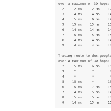
over a maximum of 30 hops:

  2    12 ms    12 ms    1
  3    14 ms    14 ms    14
  4    15 ms    16 ms    19
  5    15 ms    15 ms    15
  6    14 ms    14 ms    14
  7    15 ms    15 ms    15
  8    14 ms    14 ms    14
  9    14 ms    14 ms    14
Tracing route to dns.google
over a maximum of 30 hops:

  2    15 ms    16 ms    15
  3     *        *        *
  4     *        *        *
  5    15 ms     *       15
  6    15 ms    17 ms    15
  7    14 ms    15 ms    14
  8    15 ms    15 ms    14
  9    14 ms    15 ms    1