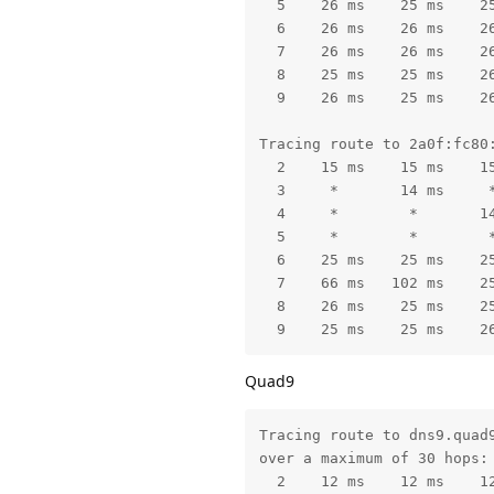
  5    26 ms    25 ms    2
  6    26 ms    26 ms    26
  7    26 ms    26 ms    2
  8    25 ms    25 ms    2
  9    26 ms    25 ms    26
Tracing route to 2a0f:fc80:
  2    15 ms    15 ms    15
  3     *       14 ms     *
  4     *        *       14
  5     *        *        *
  6    25 ms    25 ms    25
  7    66 ms   102 ms    25
  8    26 ms    25 ms    25
  9    25 ms    25 ms    2
Quad9
Tracing route to dns9.quad9
over a maximum of 30 hops:

  2    12 ms    12 ms    1