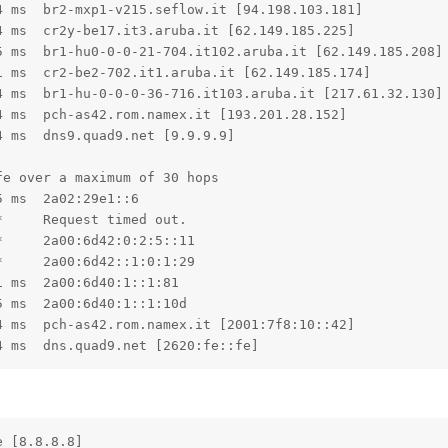
 ms  br2-mxp1-v215.seflow.it [94.198.103.181]

 ms  cr2y-be17.it3.aruba.it [62.149.185.225]

 ms  br1-hu0-0-0-21-704.it102.aruba.it [62.149.185.208]

 ms  cr2-be2-702.it1.aruba.it [62.149.185.174]

 ms  br1-hu-0-0-0-36-716.it103.aruba.it [217.61.32.130]

 ms  pch-as42.rom.namex.it [193.201.28.152]

 ms  dns9.quad9.net [9.9.9.9]

e over a maximum of 30 hops

 ms  2a02:29e1::6

     Request timed out.

     2a00:6d42:0:2:5::11

     2a00:6d42::1:0:1:29

 ms  2a00:6d40:1::1:81

 ms  2a00:6d40:1::1:10d

 ms  pch-as42.rom.namex.it [2001:7f8:10::42]

4 ms  dns.quad9.net [2620:fe::fe]
 [8.8.8.8]
