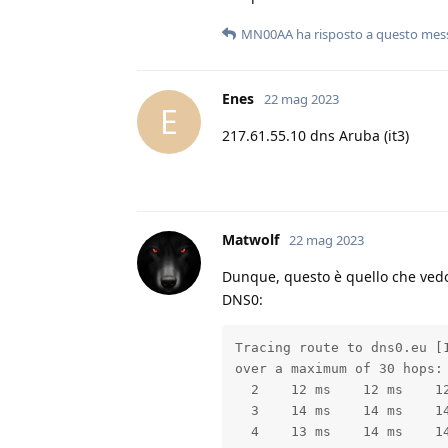
MN00AA
ha risposto a questo mes
Enes
22 mag 2023
E
217.61.55.10 dns Aruba (it3)
Matwolf
22 mag 2023
Dunque, questo è quello che vedo
DNS0:
Tracing route to dns0.eu [1
over a maximum of 30 hops:

  2    12 ms    12 ms    1
  3    14 ms    14 ms    14
  4    13 ms    14 ms    14