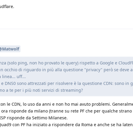
udflare.
@Matwolf
za (solo ping, non ho provato le query) rispetto a Google e CloudFl
 occhio di riguardo in più alla questione "privacy" però se deve 
linea... uff...
e DNS0 sono attrezzati per risolvere è la questione CDN: sono in 
cino a te per i più noti servizi di streaming?
on le CDN, lo uso da anni e non ho mai avuto problemi. Generalm
 ora risponde da milano (tranne su rete PF che per qualche strano
 ISP risponde da Settimo Milanese.
ad9 con PF ha iniziato a rispondere da Roma e anche se ha laten