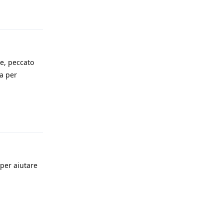
Rispondi
te, peccato
za per
Rispondi
 per aiutare
Rispondi