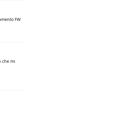
rnamento FW
Rispondi
n che mi
Rispondi