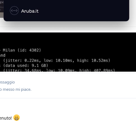
essaggio
 messo mi piace
.
venuto!