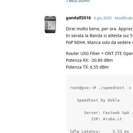
7 MESI
DOPO
gandalf2016
6 giu 2025
Modificat
Direi molto bene, per ora. Apprez
In serata la Banda si attesta sui 5
PoP MIH4. Manca solo da vedere 
Router UXG Fiber + ONT ZTE Open
Potenza RX: -20.89 dBm
Potenza TX: 6.55 dBm
root@pve:~# ./speedtest -s 
   Speedtest by Ookla

      Server: Fastweb SpA -
         ISP: Aruba.it

Idle Latency:     3.53 ms  