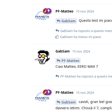
PF-Matteo
15 nov 2024
Questo test mi pia
GabSam
GabSam
ha risposto a questo mes
GabSam
ha messo mi piace
.
GabSam
15 nov 2024
PF-Matteo
Ciao Matteo, EERO MAX 7
PF-Matteo
ha risposto a questo m
PF-Matteo
15 nov 2024
cavoli, gran bel gio
GabSam
davvero ottimi. Chissà il 7, compl