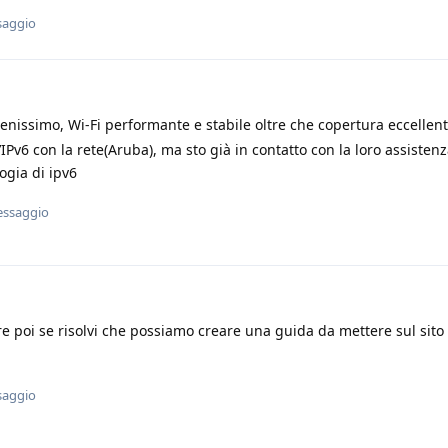
saggio
enissimo, Wi-Fi performante e stabile oltre che copertura eccellen
IPv6 con la rete(Aruba), ma sto già in contatto con la loro assisten
logia di ipv6
essaggio
re poi se risolvi che possiamo creare una guida da mettere sul sito
saggio