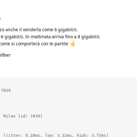
o
zo anche il venderla come 6 gigabit/s.
-6 gigabit/s. In mattinata arriva fino a 8 gigabit/s
come si comporterà con le partite
fiber
7839

 Milan (id: 7839)

 (jitter: 0.28ms, low: 3.32ms, high: 3.75ms)
