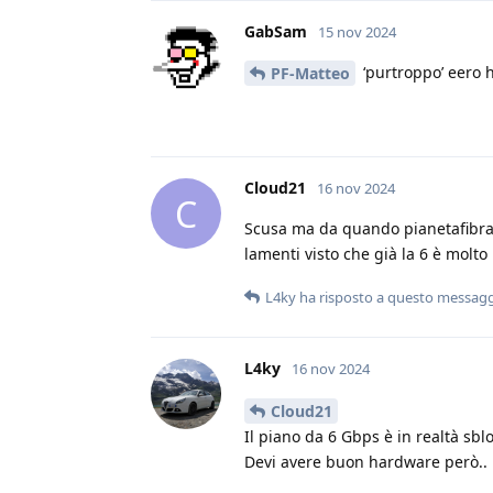
GabSam
15 nov 2024
‘purtroppo’ eero 
PF-Matteo
Cloud21
16 nov 2024
C
Scusa ma da quando pianetafibra h
lamenti visto che già la 6 è molto
L4ky
ha risposto a questo messag
L4ky
16 nov 2024
Cloud21
Il piano da 6 Gbps è in realtà sbl
Devi avere buon hardware però..