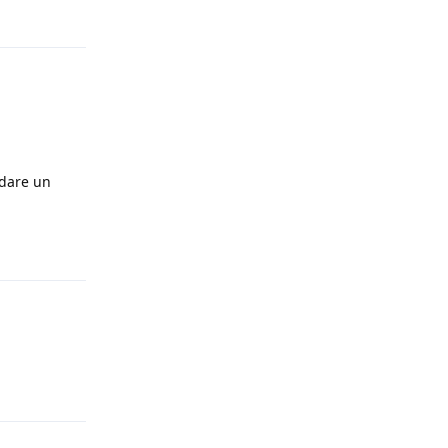
Rispondi
 dare un
Rispondi
Rispondi