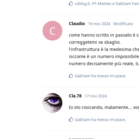
uiblog.it
,
PF-Matteo
e
GabSam
han
Claudio
16 nov 2024
Modificato
C
come hanno scritto in passato è 
correggetemi se sbaglio.
l'infrastruttura è la medesima che
siccome è un numero impossibile d
numero decisamente più reale, tu
GabSam
ha messo mi piace
.
Cla.78
17 nov 2024
Io sto rosicando, malamente... vor
GabSam
ha messo mi piace
.