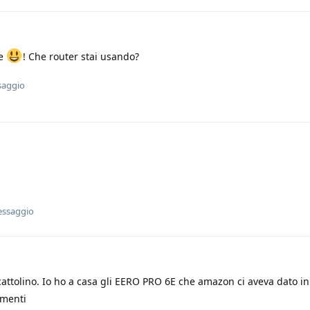
ce
! Che router stai usando?
saggio
essaggio
cattolino. Io ho a casa gli EERO PRO 6E che amazon ci aveva dato in 
imenti