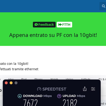
Feedback
FTTH
Appena entrato su PF con la 10gbit!
vato con la 10gbit!
fettuati tramite ethernet