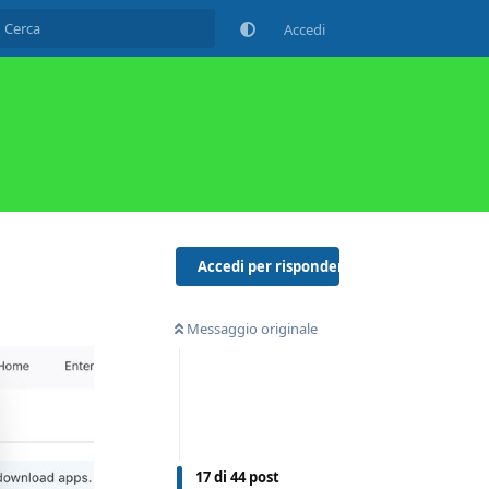
Accedi
Accedi per rispondere
Messaggio originale
17
di
44
post