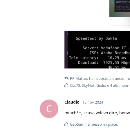
PF-Matteo
ha risposto a questo m
Cla.78
,
SkyNut
,
Giulio
e
4
altri
hanno
Claudio
15 nov 2024
C
minch**, scusa volevo dire, ben
GabSam
ha messo mi piace
.