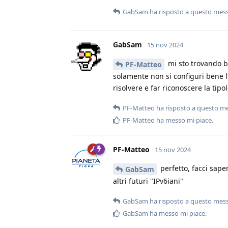
GabSam
ha risposto a questo mes
GabSam
15 nov 2024
mi sto trovando b
PF-Matteo
solamente non si configuri bene l’
risolvere e far riconoscere la tipo
PF-Matteo
ha risposto a questo m
PF-Matteo
ha messo mi piace
.
PF-Matteo
15 nov 2024
perfetto, facci sape
GabSam
altri futuri "IPv6iani"
GabSam
ha risposto a questo mes
GabSam
ha messo mi piace
.