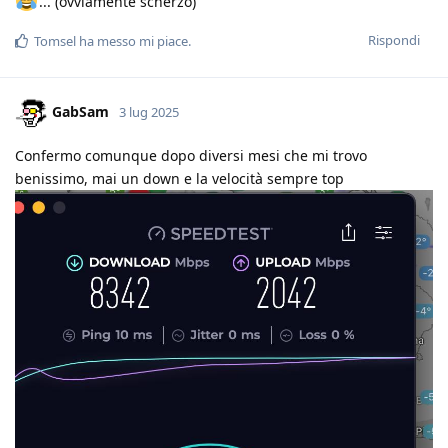
... (ovviamente scherzo)
Rispondi
Tomsel
ha messo mi piace
.
GabSam
3 lug 2025
Confermo comunque dopo diversi mesi che mi trovo
benissimo, mai un down e la velocità sempre top