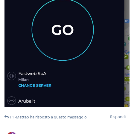
Rispondi
PF-Matteo
ha risposto a questo messaggio