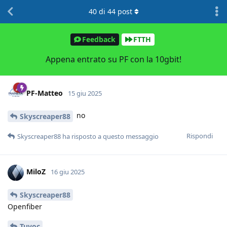
40
di
44
post
Feedback
FTTH
Appena entrato su PF con la 10gbit!
PF-Matteo
15 giu 2025
no
Skyscreaper88
Rispondi
Skyscreaper88
ha risposto a questo messaggio
MiloZ
16 giu 2025
Skyscreaper88
Openfiber
Tuvoc