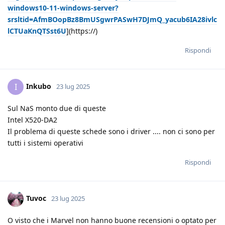
windows10-11-windows-server?
srsltid=AfmBOopBz8BmUSgwrPASwH7DJmQ_yacub6IA28ivlc
lCTUaKnQTSst6U
](https://)
Rispondi
Inkubo
I
23 lug 2025
Sul NaS monto due di queste
Intel X520-DA2
Il problema di queste schede sono i driver .... non ci sono per
tutti i sistemi operativi
Rispondi
Tuvoc
23 lug 2025
O visto che i Marvel non hanno buone recensioni o optato per