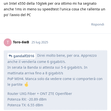
un Intel x550 della 10gtek per ora ottimo mi ha segnato
anche 1ms in meno su speedtest l'unica cosa che rallenta un
po' l'avvio del PC
Rispondi
Toro-6wB
T
25 lug 2025
Direi molto bene, per ora. Apprezzo
gandalf2016
anche il venderla come 6 gigabit/s.
In serata la Banda si attesta sui 5-6 gigabit/s. In
mattinata arriva fino a 8 gigabit/s
PoP MIH4. Manca solo da vedere come si comporterà con
le partite
Router UXG Fiber + ONT ZTE Openfiber
Potenza RX: -20.89 dBm
Potenza TX: 6.55 dBm