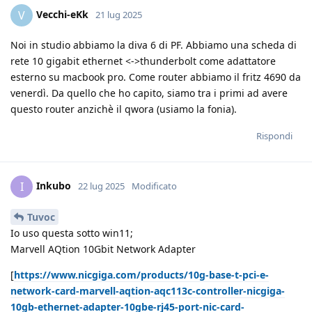
Vecchi-eKk
V
21 lug 2025
Noi in studio abbiamo la diva 6 di PF. Abbiamo una scheda di
rete 10 gigabit ethernet <->thunderbolt come adattatore
esterno su macbook pro. Come router abbiamo il fritz 4690 da
venerdì. Da quello che ho capito, siamo tra i primi ad avere
questo router anzichè il qwora (usiamo la fonia).
Rispondi
Inkubo
I
22 lug 2025
Modificato
Tuvoc
Io uso questa sotto win11;
Marvell AQtion 10Gbit Network Adapter
[
https://www.nicgiga.com/products/10g-base-t-pci-e-
network-card-marvell-aqtion-aqc113c-controller-nicgiga-
10gb-ethernet-adapter-10gbe-rj45-port-nic-card-