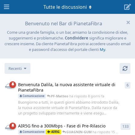
Tutte le discussioni
Benvenuto nel Bar di PianetaFibra
Come una grande famiglia, o un bar, amiamo la condivisione di idee,
suggerimenti e problematiche.
Condividere
significa migliorare e
crescere insieme. Da cliente PianetaFibra potrai accedere usando email
e password d'accesso del portale clienti
My
.
Recenti
Benvenuta Dalila, la nuova assistente virtuale di
6
6
ri
PianetaFibra
PF-Matteo
ha risposto
8 giorni fa
Comunicazione
Buongiorno a tutti, in questi giorni abbiamo introdotto Dalila,
la nuova assistente virtuale di PianetaFibra. Dalila nasce da
un progetto sviluppato internamente e viene esegu...
AIR5G fino a 300Mbps - Fase di Pre-Rilascio
133
133
GUAGNIN-GUM
ha risposto
15 dic 2025
Comunicazione
AIR5G