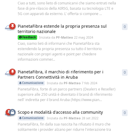
Ciao a tutti, sono lieto di comunicarvi che siamo entrati nella
fase di pre-rilascio della AIR5G, basata su tecnologia LTE e
5G con apparati da esterno. L' offerta si compone ...
PianetaFibra estende la propria presenza sul
0
0
ri
territorio nazionale
Iniziata da
PF-Matteo
22 mag 2024
Feedback
Ciao, siamo lieti di informarvi che PianetaFibra sta
estendendo la propria presenza su tutto il territorio
nazionale con propri agenti e point per chiedere
informazioni commer...
PianetaFibra, il marchio di riferimento per i
0
0
ri
Partners Connettività in Aruba
Iniziata da
PF-Matteo
7 feb 2024
Comunicazione
PianetaFibra, forte di un parco partners (Dealers e Reseller)
superiore alle 250 unità è diventato il brand di riferimento
nell' indiretta per il brand Aruba (https://www.pian...
Scopo e modalità d'accesso alla community
0
0
ri
Iniziata da
PF-Matteo
28 set 2022
Comunicazione
PianetaFibra, fin dalla sua nascita ha rifiutato il muro che
solitamente i provider alzano per ridurre l'interazione tra