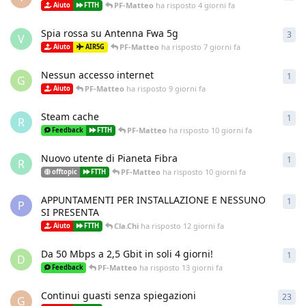
PF-Matteo
ha risposto
4 giorni fa
Aiuto
FTTH
Spia rossa su Antenna Fwa 5g
3
3
ri
V
PF-Matteo
ha risposto
7 giorni fa
Aiuto
AIR5G
Nessun accesso internet
1
1
ri
G
PF-Matteo
ha risposto
9 giorni fa
Aiuto
Steam cache
1
1
ri
R
PF-Matteo
ha risposto
10 giorni fa
Feedback
FTTH
Nuovo utente di Pianeta Fibra
1
1
ri
R
PF-Matteo
ha risposto
10 giorni fa
offtopic
FTTH
APPUNTAMENTI PER INSTALLAZIONE E NESSUNO
1
1
ri
P
SI PRESENTA
Cla.Chi
ha risposto
12 giorni fa
Aiuto
FTTH
Da 50 Mbps a 2,5 Gbit in soli 4 giorni!
1
1
ri
D
PF-Matteo
ha risposto
13 giorni fa
Feedback
Continui guasti senza spiegazioni
23
23
r
G