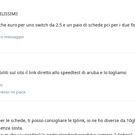
TILISSIMI!
e euro per uno switch da 2.5 e un paio di schede pci per i due fis
sto messaggio
iti sul sito il link diretto allo speedtest di aruba e lo togliamo
io
esso mi piace
.
 le schede, ti posso consigliare le tplink, io ne ho diverse da 10g
senza sosta.
 vuoi che sia gestito? le porte standard gigabit o sempre 2,5gbps?