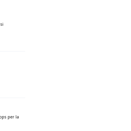
si
Rispondi
Rispondi
bps per la