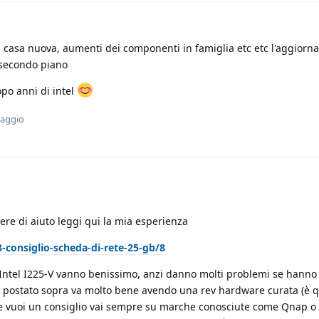
tra casa nuova, aumenti dei componenti in famiglia etc etc l'aggior
 secondo piano
po anni di intel
saggio
sere di aiuto leggi qui la mia esperienza
8-consiglio-scheda-di-rete-25-gb/8
Intel I225-V vanno benissimo, anzi danno molti problemi se hanno
ai postato sopra va molto bene avendo una rev hardware curata (è q
se vuoi un consiglio vai sempre su marche conosciute come Qnap o T