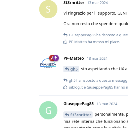
St3rnritter
13 mar 2024
S
Vi ringrazio per il supporto, GEN
Ora non resta che spendere qualch
GiuseppePag85
ha risposto a que
PF-Matteo
ha messo mi piace
.
PF-Matteo
13 mar 2024
sto aspettando che UX abil
gh5
gh5
ha risposto a questo messagg
uiblog.it
e
GiuseppePag85
hanno m
GiuseppePag85
13 mar 2024
G
personalmente, per
St3rnritter
mia rete interna che funzionano 
per quanto riguarda lo switch, lo