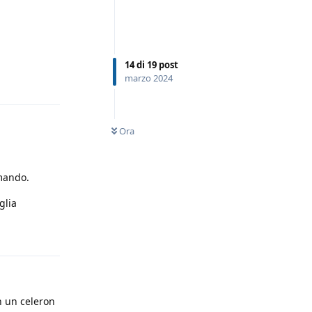
14
di
19
post
marzo 2024
Rispondi
Ora
omando.
glia
Rispondi
n un celeron