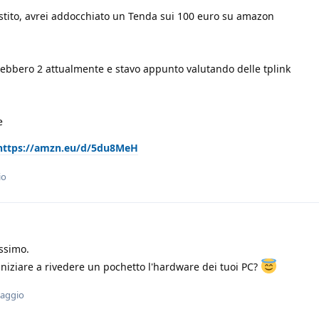
estito, avrei addocchiato un Tenda sui 100 euro su amazon
rebbero 2 attualmente e stavo appunto valutando delle tplink
e
https://amzn.eu/d/5du8MeH
io
issimo.
 iniziare a rivedere un pochetto l'hardware dei tuoi PC?
saggio