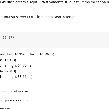
n 4930k cloccato a 4ghz. Effettivamente su quest'ultimo mi cappa 
i punta su server EOLO in questo caso, ottengo
 11427)

09ms, low: 10.35ms, high: 10.59ms)
d: 1.0 GB)
.65ms, high: 64.75ms)
 425.2 MB)
.11ms, high: 33.61ms)
la gigabit in uso
peggiora e di molto