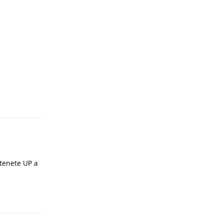
Rispondi
 tenete UP a
Rispondi