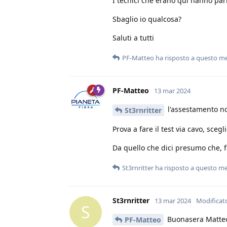
I tecnici che erano qui hanno par
Sbaglio io qualcosa?
Saluti a tutti
PF-Matteo
ha risposto a questo m
PF-Matteo
13 mar 2024
l'assestamento non 
St3rnritter
Prova a fare il test via cavo, sc
Da quello che dici presumo che, fat
St3rnritter
ha risposto a questo m
St3rnritter
13 mar 2024
Modificat
S
Buonasera Matteo,
PF-Matteo