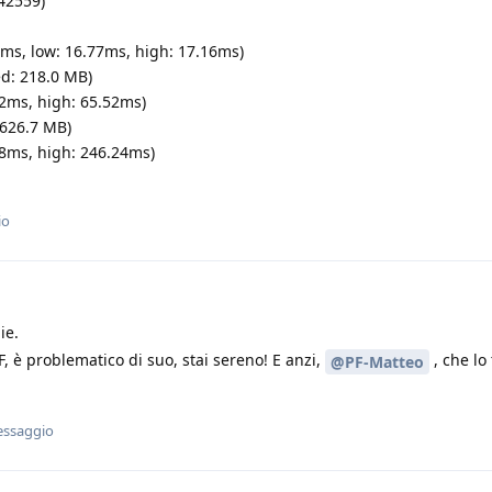
 42559)
19ms, low: 16.77ms, high: 17.16ms)
d: 218.0 MB)
.02ms, high: 65.52ms)
 626.7 MB)
.28ms, high: 246.24ms)
io
ie.
F, è problematico di suo, stai sereno! E anzi,
, che lo
@PF-Matteo
essaggio