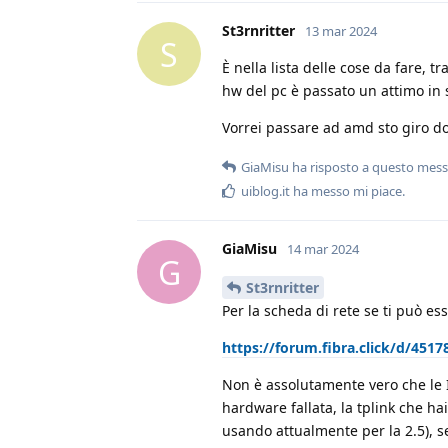
St3rnritter
13 mar 2024
S
È nella lista delle cose da fare, 
hw del pc è passato un attimo in
Vorrei passare ad amd sto giro do
GiaMisu
ha risposto a questo mes
uiblog.it
ha messo mi piace
.
GiaMisu
14 mar 2024
G
St3rnritter
Per la scheda di rete se ti può es
https://forum.fibra.click/d/4517
Non è assolutamente vero che le 
hardware fallata, la tplink che h
usando attualmente per la 2.5), 