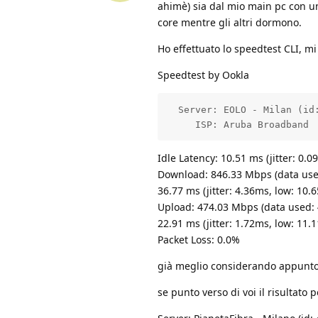
ahimè) sia dal mio main pc con u
core mentre gli altri dormono.
Ho effettuato lo speedtest CLI, m
Speedtest by Ookla
  Server: EOLO - Milan (id:
     ISP: Aruba Broadband
Idle Latency: 10.51 ms (jitter: 0.
Download: 846.33 Mbps (data use
36.77 ms (jitter: 4.36ms, low: 10
Upload: 474.03 Mbps (data used:
22.91 ms (jitter: 1.72ms, low: 11
Packet Loss: 0.0%
già meglio considerando appunto 
se punto verso di voi il risultato 