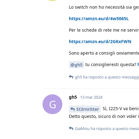
Lo switch non ho necessità sia g
https://amzn.eu/d/4w5065L
Per le schede di rete me ne servi
https://amzn.eu/d/2GKxFWN
Sono aperto a consigli ovviament
tu consiglieresti questa?
@gh5
gh5
ha risposto a questo messagg
gh5
13 mar 2024
G
Sì, I225-V va ben
St3rnritter
Detto questo, sicuro di non voler
GiaMisu
ha risposto a questo mes