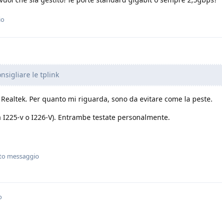
io
nsigliare le tplink
Realtek. Per quanto mi riguarda, sono da evitare come la peste.
la I225-v o I226-V). Entrambe testate personalmente.
sto messaggio
o