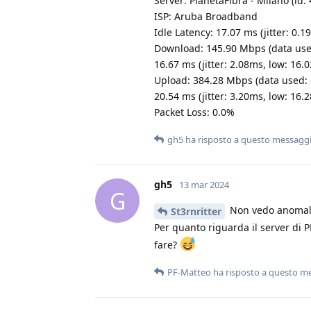
Server: PianetaFibra - Milano (id:
ISP: Aruba Broadband
Idle Latency: 17.07 ms (jitter: 0.
Download: 145.90 Mbps (data use
16.67 ms (jitter: 2.08ms, low: 16
Upload: 384.28 Mbps (data used:
20.54 ms (jitter: 3.20ms, low: 16
Packet Loss: 0.0%
gh5
ha risposto a questo messagg
gh5
13 mar 2024
G
Non vedo anomal
St3rnritter
Per quanto riguarda il server di P
fare?
PF-Matteo
ha risposto a questo m