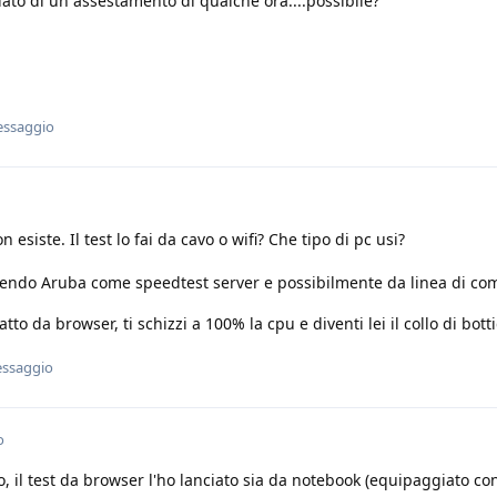
lato di un assestamento di qualche ora....possibile?
essaggio
esiste. Il test lo fai da cavo o wifi? Che tipo di pc usi?
egliendo Aruba come speedtest server e possibilmente da linea di c
to da browser, ti schizzi a 100% la cpu e diventi lei il collo di botti
essaggio
o
 il test da browser l'ho lanciato sia da notebook (equipaggiato co