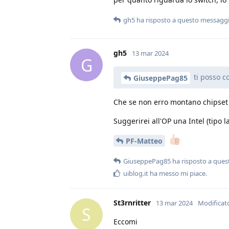
gh5
ha risposto a questo messagg
gh5
13 mar 2024
G
ti posso co
GiuseppePag85
Che se non erro montano chipset 
Suggerirei all'OP una Intel (tipo 
PF-Matteo
GiuseppePag85
ha risposto a que
uiblog.it
ha messo mi piace
.
St3rnritter
13 mar 2024
Modificat
S
Eccomi