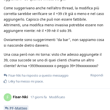
Come suggerivano anche nell'altro thread, la modifica più
corretta sarebbe verificare se il +39 c'è già o meno e nel caso
aggiungerlo. Capisco che può non essere fattibile.
Altrimenti, una modifica meno invasiva potrebbe essere non
aggiungere niente: nè il +39 nè il solo 39.
Ovviamente sono suggerimenti "da bar", non sappiamo cosa
si nasconde dietro davvero.
Una cosa però non mi torna: visto che adesso aggiungete il
39, cosa succede se uno di quei clienti chiama un altro
cliente? Arriva +3939xxxxxxxxx o peggio 39+39xxxxxxxxxx?
Rispondi
Fisar-Nki
ha risposto a questo messaggio
L4ky
ha messo mi piace
.
Fisar-Nki
F
17 giorni fa
Modificato
PF-Matteo