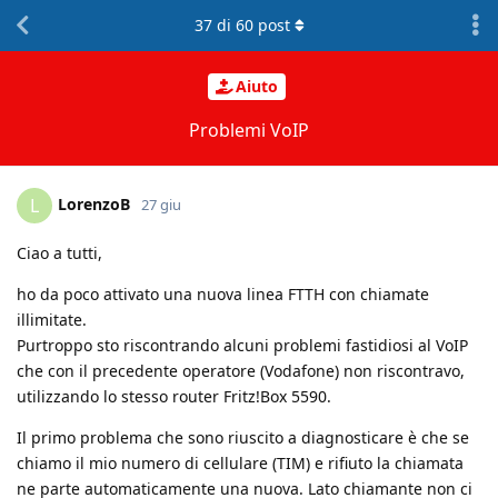
37
di
60
post
Aiuto
Problemi VoIP
LorenzoB
L
27 giu
Ciao a tutti,
ho da poco attivato una nuova linea FTTH con chiamate
illimitate.
Purtroppo sto riscontrando alcuni problemi fastidiosi al VoIP
che con il precedente operatore (Vodafone) non riscontravo,
utilizzando lo stesso router Fritz!Box 5590.
Il primo problema che sono riuscito a diagnosticare è che se
chiamo il mio numero di cellulare (TIM) e rifiuto la chiamata
ne parte automaticamente una nuova. Lato chiamante non ci