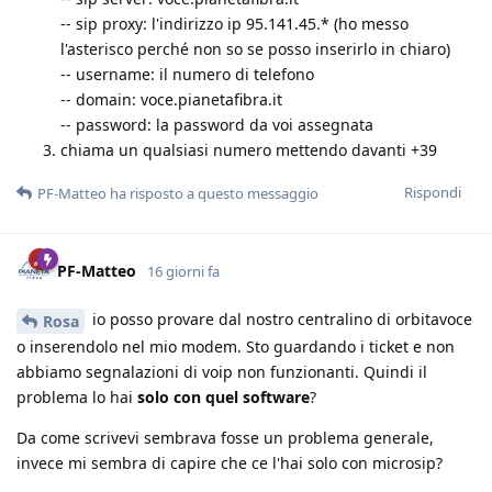
-- sip proxy: l'indirizzo ip 95.141.45.* (ho messo
l'asterisco perché non so se posso inserirlo in chiaro)
-- username: il numero di telefono
-- domain: voce.pianetafibra.it
-- password: la password da voi assegnata
chiama un qualsiasi numero mettendo davanti +39
Rispondi
PF-Matteo
ha risposto a questo messaggio
PF-Matteo
16 giorni fa
io posso provare dal nostro centralino di orbitavoce
Rosa
o inserendolo nel mio modem. Sto guardando i ticket e non
abbiamo segnalazioni di voip non funzionanti. Quindi il
problema lo hai
solo con quel software
?
Da come scrivevi sembrava fosse un problema generale,
invece mi sembra di capire che ce l'hai solo con microsip?