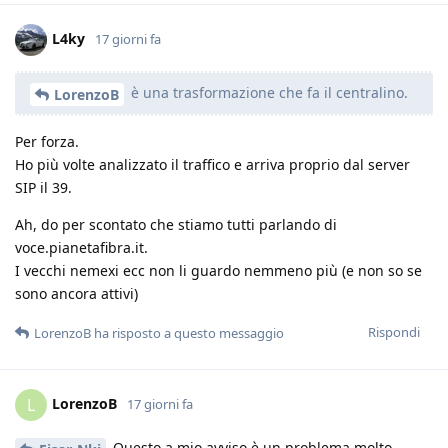
L4ky
17 giorni fa
è una trasformazione che fa il centralino.
LorenzoB
Per forza.
Ho più volte analizzato il traffico e arriva proprio dal server
SIP il 39.
Ah, do per scontato che stiamo tutti parlando di
voce.pianetafibra.it.
I vecchi nemexi ecc non li guardo nemmeno più (e non so se
sono ancora attivi)
Rispondi
LorenzoB
ha risposto a questo messaggio
LorenzoB
L
17 giorni fa
Questo a mio avviso è un problema molto