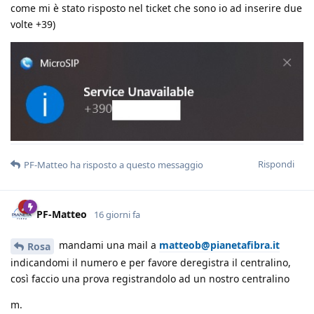
come mi è stato risposto nel ticket che sono io ad inserire due
volte +39)
Rispondi
PF-Matteo
ha risposto a questo messaggio
PF-Matteo
16 giorni fa
mandami una mail a
matteob@pianetafibra.it
Rosa
indicandomi il numero e per favore deregistra il centralino,
così faccio una prova registrandolo ad un nostro centralino
m.