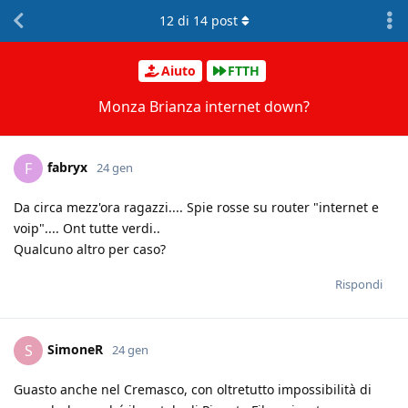
12
di
14
post
Aiuto
FTTH
Monza Brianza internet down?
fabryx
F
24 gen
Da circa mezz'ora ragazzi.... Spie rosse su router "internet e
voip".... Ont tutte verdi..
Qualcuno altro per caso?
Rispondi
SimoneR
S
24 gen
Guasto anche nel Cremasco, con oltretutto impossibilità di