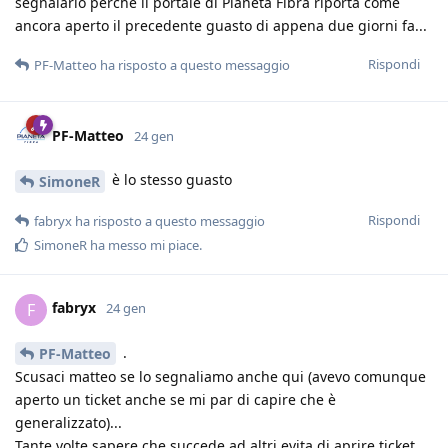
segnalarlo perché il portale di Pianeta Fibra riporta come
ancora aperto il precedente guasto di appena due giorni fa...
Rispondi
PF-Matteo
ha risposto a questo messaggio
PF-Matteo
24 gen
è lo stesso guasto
SimoneR
Rispondi
fabryx
ha risposto a questo messaggio
SimoneR
ha messo mi piace
.
fabryx
F
24 gen
.
PF-Matteo
Scusaci matteo se lo segnaliamo anche qui (avevo comunque
aperto un ticket anche se mi par di capire che è
generalizzato)...
Tante volte sapere che succede ad altri,evita di aprire ticket