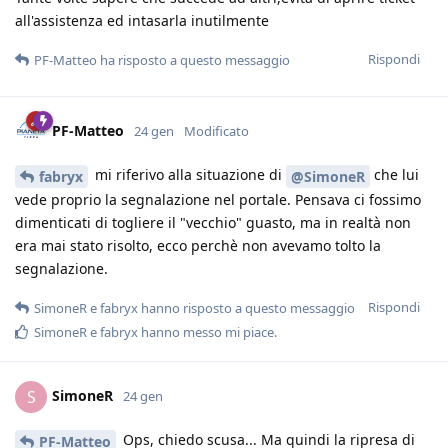
all'assistenza ed intasarla inutilmente
Rispondi
PF-Matteo
ha risposto a questo messaggio
PF-Matteo
24 gen
Modificato
mi riferivo alla situazione di
che lui
fabryx
@SimoneR
vede proprio la segnalazione nel portale. Pensava ci fossimo
dimenticati di togliere il "vecchio" guasto, ma in realtà non
era mai stato risolto, ecco perchè non avevamo tolto la
segnalazione.
Rispondi
SimoneR
e
fabryx
hanno risposto a questo messaggio
SimoneR
e
fabryx
hanno messo mi piace
.
SimoneR
S
24 gen
Ops, chiedo scusa... Ma quindi la ripresa di
PF-Matteo