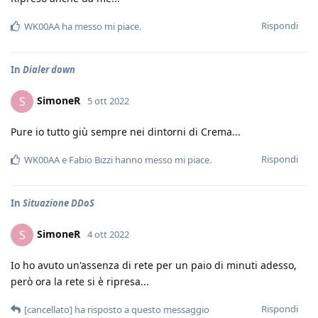
Rispondi
WK00AA
ha messo mi piace
.
In
Dialer down
SimoneR
S
5 ott 2022
Pure io tutto giù sempre nei dintorni di Crema...
Rispondi
WK00AA
e
Fabio Bizzi
hanno messo mi piace
.
In
Situazione DDoS
SimoneR
S
4 ott 2022
Io ho avuto un'assenza di rete per un paio di minuti adesso,
però ora la rete si è ripresa...
Rispondi
[cancellato]
ha risposto a questo messaggio