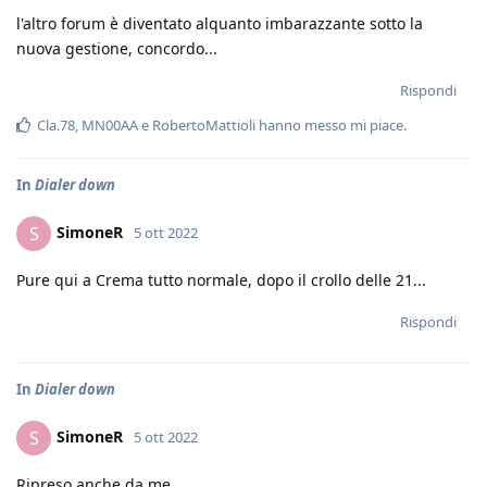
l'altro forum è diventato alquanto imbarazzante sotto la
nuova gestione, concordo...
Rispondi
Cla.78
,
MN00AA
e
RobertoMattioli
hanno messo mi piace
.
In
Dialer down
SimoneR
S
5 ott 2022
Pure qui a Crema tutto normale, dopo il crollo delle 21...
Rispondi
In
Dialer down
SimoneR
S
5 ott 2022
Ripreso anche da me...