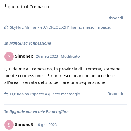
È giù tutto il Cremasco...
Rispondi
SkyNut
,
MrFrank
e
ANDREOLI-2H1
hanno messo mi piace
.
In
Mancanza connessione
SimoneR
S
26 mag 2023
Modificato
Qui da me a Cremosano, in provincia di Cremona, stamane
niente connessione... E non riesco neanche ad accedere
all'area riservata del sito per fare una segnalazione...
Rispondi
LQ10AA
ha risposto a questo messaggio
In
Upgrade nuova rete Pianetafibra
SimoneR
S
10 gen 2023