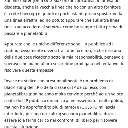
Sul mio router (Unifi UCG Max) ho ancora attiva, in attesa di
disdetta, anche la vecchia linea che ho con un altro fornitore
(su rete fibercop) e quindi in pochi istanti posso spostarmi da
una linea all'altra, ed ho potuto appurare che sull'altra linea
riesco ad accedere al servizio, come ho sempre fatto prima di
passare a pianetafibra.
Appurato che le uniche differenze sono l'ip pubblico ed il
routing, ovviamente diversi tra i due fornitori, e che nessuna
delle due cose ricadono sotto la mia responsabilità, pensavo e
speravo che pianetafibra si sarebbe prodigata nel tentativo di
risolvere questa empasse.
Invece mi si dice che presumibilmente è un problema di
blacklisting dell'IP o della classe di IP da cui esco con
pianetafibra (non ne sono molto convinto perchè ad un veloce
controllo l'IP pubblico dinamico a me assegnato risulta pulito,
ma non ho approfondito più di tanto) e (QUESTO mi lascia
interdetto, per non dire altro) secondo pianetafibra dovrei
essere io a farmi carico nei confronti di libero per risolvere
questa situazione.