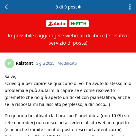
8
di
9
post
Aiuto
FTTH
Impossibile raggiungere webmail di libero (e relativo
servizio di posta)
Raistant
R
3 giu 2025
Modificato
Salve,
scrivo qui per capire se qualcuno di voi ha avuto lo stesso mio
problema e può aiutarmi a capire se e come risolverlo
(premetto che ho già aperto un ticket con pianetafibra, anche
se la risposta mi ha lasciato perplesso, a dir poco...)
Da quando ho attivato la fibra con Pianetafibra (una 10 Gb su
rete openfiber) non riesco ad accedere al sito web in oggetto
(e neanche tramite client di posta riesco ad autenticarmi).