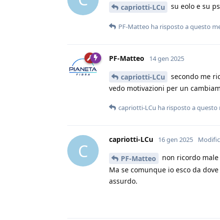
su eolo e su p
capriotti-LCu
PF-Matteo
ha risposto a questo m
PF-Matteo
14 gen 2025
secondo me rico
capriotti-LCu
vedo motivazioni per un cambiam
capriotti-LCu
ha risposto a questo
capriotti-LCu
16 gen 2025
Modifi
C
non ricordo male f
PF-Matteo
Ma se comunque io esco da dove us
assurdo.