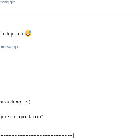
essaggio
io di prima
 messaggio
sa di no... :-(
pire che giro faccio?
-----------------------------------------------|