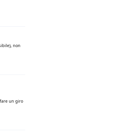
Rispondi
ibile), non
Rispondi
fare un giro
Rispondi