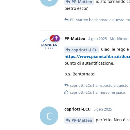
io sto tornando c
PF-Matteo
pietro esco?
PF-Matteo
ha risposto a questo m
PF-Matteo
4 gen 2025
Modificato
Ciao, le regole 
capriotti-LCu
https://www.pianetafibra.it/doc
punto di autentificazione.
p.s. Bentornato!
capriotti-LCu
ha risposto a questo
capriotti-LCu
ha messo mi piace
.
capriotti-LCu
5 gen 2025
C
perfetto. Non è c
PF-Matteo