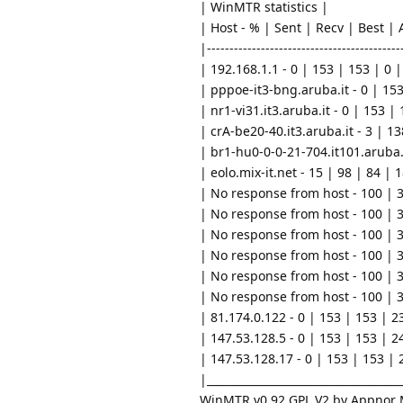
| WinMTR statistics |
| Host - % | Sent | Recv | Best | 
|-----------------------------------------
| 192.168.1.1 - 0 | 153 | 153 | 0 |
| pppoe-it3-bng.aruba.it - 0 | 153
| nr1-vi31.it3.aruba.it - 0 | 153 |
| crA-be20-40.it3.aruba.it - 3 | 13
| br1-hu0-0-0-21-704.it101.aruba.i
| eolo.mix-it.net - 15 | 98 | 84 | 
| No response from host - 100 | 31
| No response from host - 100 | 31
| No response from host - 100 | 31
| No response from host - 100 | 31
| No response from host - 100 | 31
| No response from host - 100 | 31
| 81.174.0.122 - 0 | 153 | 153 | 2
| 147.53.128.5 - 0 | 153 | 153 | 2
| 147.53.128.17 - 0 | 153 | 153 | 
|____________________________________
WinMTR v0.92 GPL V2 by Appnor M