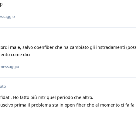
sp
essaggio
rdi male, salvo openfiber che ha cambiato gli instradamenti (poss
ento come dici
 messaggio
cato
idati. Ho fatto più mtr quel periodo che altro.
civo prima il problema sta in open fiber che al momento ci fa fa 