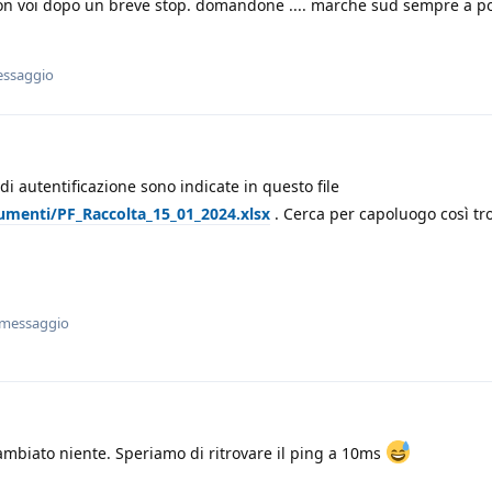
on voi dopo un breve stop. domandone .... marche sud sempre a p
essaggio
di autentificazione sono indicate in questo file
umenti/PF_Raccolta_15_01_2024.xlsx
. Cerca per capoluogo così tro
 messaggio
ambiato niente. Speriamo di ritrovare il ping a 10ms