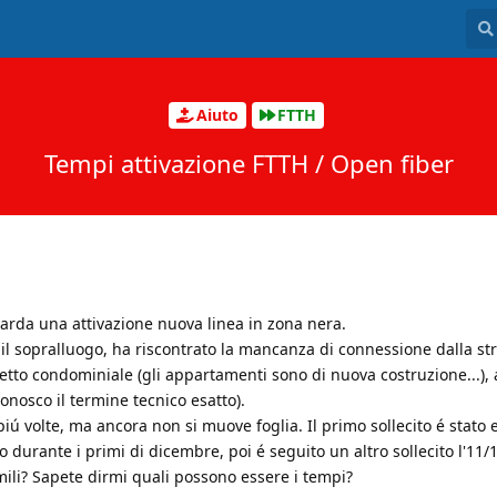
Aiuto
FTTH
Tempi attivazione FTTH / Open fiber
rda una attivazione nuova linea in zona nera.
 il sopralluogo, ha riscontrato la mancanza di connessione dalla str
ietto condominiale (gli appartamenti sono di nuova costruzione...), 
 conosco il termine tecnico esatto).
piú volte, ma ancora non si muove foglia. Il primo sollecito é stato 
durante i primi di dicembre, poi é seguito un altro sollecito l'11/1
ili? Sapete dirmi quali possono essere i tempi?