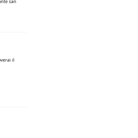
onte san
Rispondi
verai il
Rispondi