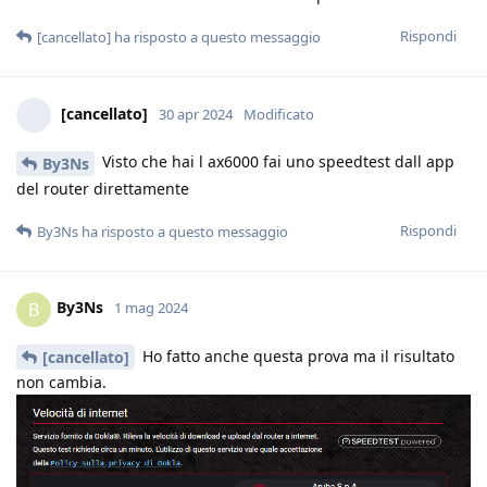
Rispondi
[cancellato]
ha risposto a questo messaggio
[cancellato]
30 apr 2024
Modificato
Visto che hai l ax6000 fai uno speedtest dall app
By3Ns
del router direttamente
Rispondi
By3Ns
ha risposto a questo messaggio
By3Ns
B
1 mag 2024
Ho fatto anche questa prova ma il risultato
[cancellato]
non cambia.