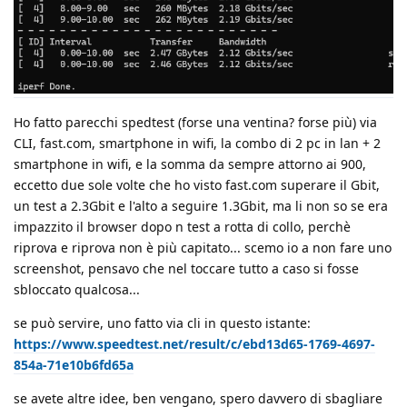
Ho fatto parecchi spedtest (forse una ventina? forse più) via
CLI, fast.com, smartphone in wifi, la combo di 2 pc in lan + 2
smartphone in wifi, e la somma da sempre attorno ai 900,
eccetto due sole volte che ho visto fast.com superare il Gbit,
un test a 2.3Gbit e l'alto a seguire 1.3Gbit, ma li non so se era
impazzito il browser dopo n test a rotta di collo, perchè
riprova e riprova non è più capitato... scemo io a non fare uno
screenshot, pensavo che nel toccare tutto a caso si fosse
sbloccato qualcosa...
se può servire, uno fatto via cli in questo istante:
https://www.speedtest.net/result/c/ebd13d65-1769-4697-
854a-71e10b6fd65a
se avete altre idee, ben vengano, spero davvero di sbagliare