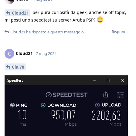
per pura curiosità da geek, anche se off topic,
Cloud21
mi posti uno speedtest su server Aruba PSP?
Rispondi
Cloud21
ha risposto a questo messaggio
Cloud21
C
7 mag 2024
Cla.78