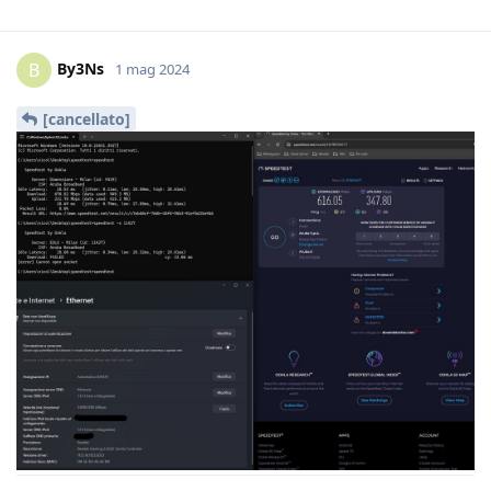
By3Ns
B
1 mag 2024
[cancellato]