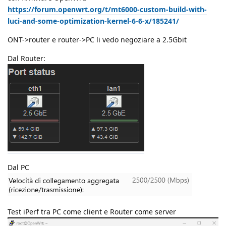
https://forum.openwrt.org/t/mt6000-custom-build-with-
luci-and-some-optimization-kernel-6-6-x/185241/
ONT->router e router->PC li vedo negoziare a 2.5Gbit
Dal Router:
Dal PC
Test iPerf tra PC come client e Router come server