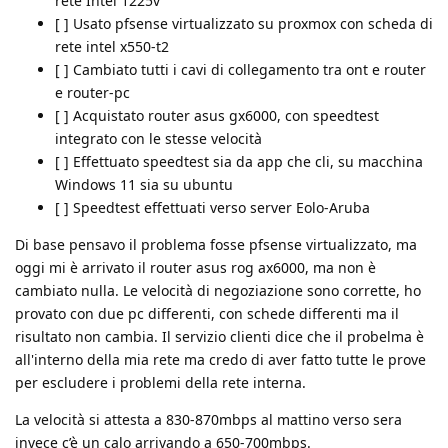
rete Intel 1225v
[ ] Usato pfsense virtualizzato su proxmox con scheda di
rete intel x550-t2
[ ] Cambiato tutti i cavi di collegamento tra ont e router
e router-pc
[ ] Acquistato router asus gx6000, con speedtest
integrato con le stesse velocità
[ ] Effettuato speedtest sia da app che cli, su macchina
Windows 11 sia su ubuntu
[ ] Speedtest effettuati verso server Eolo-Aruba
Di base pensavo il problema fosse pfsense virtualizzato, ma
oggi mi è arrivato il router asus rog ax6000, ma non è
cambiato nulla. Le velocità di negoziazione sono corrette, ho
provato con due pc differenti, con schede differenti ma il
risultato non cambia. Il servizio clienti dice che il probelma è
all'interno della mia rete ma credo di aver fatto tutte le prove
per escludere i problemi della rete interna.
La velocità si attesta a 830-870mbps al mattino verso sera
invece c’è un calo arrivando a 650-700mbps.