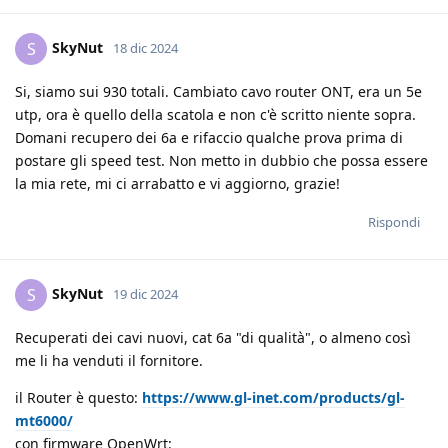
SkyNut
S
18 dic 2024
Si, siamo sui 930 totali. Cambiato cavo router ONT, era un 5e
utp, ora è quello della scatola e non c'è scritto niente sopra.
Domani recupero dei 6a e rifaccio qualche prova prima di
postare gli speed test. Non metto in dubbio che possa essere
la mia rete, mi ci arrabatto e vi aggiorno, grazie!
Rispondi
SkyNut
S
19 dic 2024
Recuperati dei cavi nuovi, cat 6a "di qualità", o almeno così
me li ha venduti il fornitore.
il Router è questo:
https://www.gl-inet.com/products/gl-
mt6000/
con firmware OpenWrt: