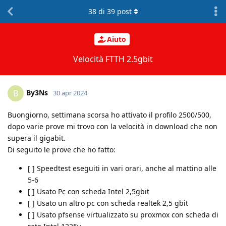
38
di
39
post
Aiuto
Velocità FTTH 2.5gbit
By3Ns
B
30 apr 2024
Buongiorno, settimana scorsa ho attivato il profilo 2500/500,
dopo varie prove mi trovo con la velocità in download che non
supera il gigabit.
Di seguito le prove che ho fatto:
[ ] Speedtest eseguiti in vari orari, anche al mattino alle
5-6
[ ] Usato Pc con scheda Intel 2,5gbit
[ ] Usato un altro pc con scheda realtek 2,5 gbit
[ ] Usato pfsense virtualizzato su proxmox con scheda di