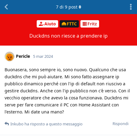
7
di
9
post
Aiuto
FTTC
Fritz
Duckdns non riesce a prendere ip
Pericle
5 mar 2024
Buonasera, sono sempre io, sono nuovo. Qualcuno che usa
duckdns che mi può aiutare. Mi sono fatto assegnare ip
pubblico dinamico perché con l'ip di default non riuscivo a
gestire duckdns. Anche con l'ip pubblico non c'è verso. Con il
vecchio operatore che avevo la cosa funzionava. Duckdns mi
serve per fare comunicare il PC con Home Assistant con
l'esterno. Mi date una mano?
Rispondi
Inkubo
ha risposto a questo messaggio