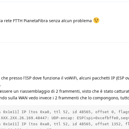
da rete FTTH PianetaFibra senza alcun problema
ra che presso l'ISP dove funziona il voWiFi, alcuni pacchetti IP (ESP 
.
 essere un riassemblaggio di 2 frammenti, visto che è stato cattura
fando sulla WAN vedo invece i 2 frammenti che lo compongono, tutto
s 0x1e11] IP (tos 0xa0, ttl 52, id 48565, offset 0, flags
 XXX.2XX.26.169.48447: UDP-encap: ESP(spi=0xcefbffe0,seq=
s 0x1e11] IP (tos 0xa0, ttl 52, id 48565, offset 1352, fl