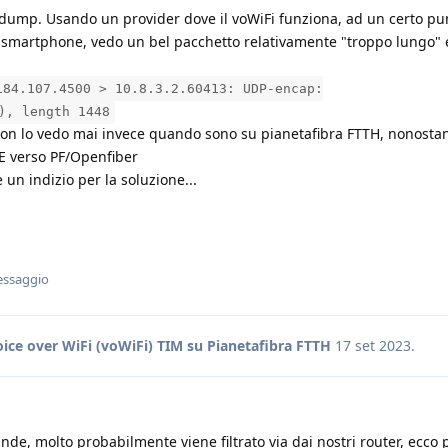
cpdump. Usando un provider dove il voWiFi funziona, ad un certo pu
lo smartphone, vedo un bel pacchetto relativamente "troppo lungo" 
184.107.4500 > 10.8.3.2.60413: UDP-encap:
), length 1448
on lo vedo mai invece quando sono su pianetafibra FTTH, nonostan
oE verso PF/Openfiber
un indizio per la soluzione...
essaggio
oice over WiFi (voWiFi) TIM su Pianetafibra FTTH
17 set 2023
.
nde, molto probabilmente viene filtrato via dai nostri router, ecco