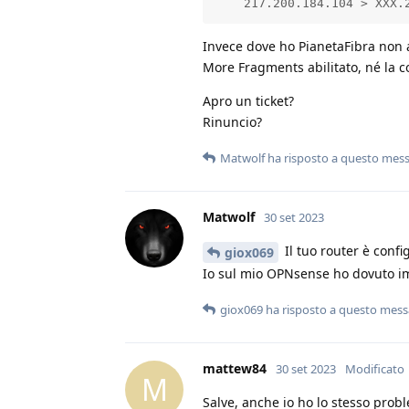
    217.200.184.104 > XXX.
Invece dove ho PianetaFibra non 
More Fragments abilitato, né la c
Apro un ticket?
Rinuncio?
Matwolf
ha risposto a questo mes
Matwolf
30 set 2023
Il tuo router è conf
giox069
Io sul mio OPNsense ho dovuto i
giox069
ha risposto a questo mes
mattew84
30 set 2023
Modificato
M
Salve, anche io ho lo stesso prob