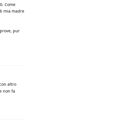
590. Come
 di mia madre
 prove, pur
Rispondi
con altro
e non fa
Rispondi