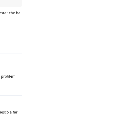
esta" che ha
Rispondi
 problemi.
Rispondi
iesco a far