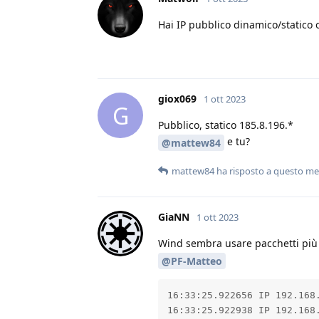
Hai IP pubblico dinamico/statico 
giox069
1 ott 2023
G
Pubblico, statico 185.8.196.*
e tu?
@mattew84
mattew84
ha risposto a questo m
GiaNN
1 ott 2023
Wind sembra usare pacchetti più 
@PF-Matteo
16:33:25.922656 IP 192.168.
16:33:25.922938 IP 192.168.