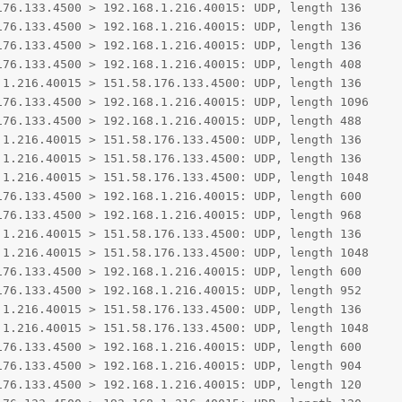
76.133.4500 > 192.168.1.216.40015: UDP, length 136

76.133.4500 > 192.168.1.216.40015: UDP, length 136

76.133.4500 > 192.168.1.216.40015: UDP, length 136

76.133.4500 > 192.168.1.216.40015: UDP, length 408

1.216.40015 > 151.58.176.133.4500: UDP, length 136

76.133.4500 > 192.168.1.216.40015: UDP, length 1096

76.133.4500 > 192.168.1.216.40015: UDP, length 488

1.216.40015 > 151.58.176.133.4500: UDP, length 136

1.216.40015 > 151.58.176.133.4500: UDP, length 136

1.216.40015 > 151.58.176.133.4500: UDP, length 1048

76.133.4500 > 192.168.1.216.40015: UDP, length 600

76.133.4500 > 192.168.1.216.40015: UDP, length 968

1.216.40015 > 151.58.176.133.4500: UDP, length 136

1.216.40015 > 151.58.176.133.4500: UDP, length 1048

76.133.4500 > 192.168.1.216.40015: UDP, length 600

76.133.4500 > 192.168.1.216.40015: UDP, length 952

1.216.40015 > 151.58.176.133.4500: UDP, length 136

1.216.40015 > 151.58.176.133.4500: UDP, length 1048

76.133.4500 > 192.168.1.216.40015: UDP, length 600

76.133.4500 > 192.168.1.216.40015: UDP, length 904

76.133.4500 > 192.168.1.216.40015: UDP, length 120
