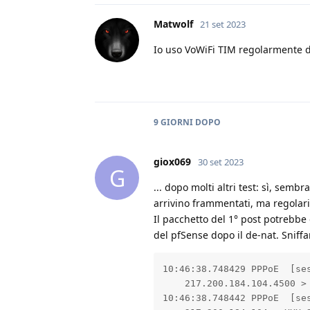
Matwolf
21 set 2023
Io uso VoWiFi TIM regolarmente 
9 GIORNI
DOPO
giox069
30 set 2023
G
... dopo molti altri test: sì, semb
arrivino frammentati, ma regolari
Il pacchetto del 1° post potrebbe
del pfSense dopo il de-nat. Snif
10:46:38.748429 PPPoE  [se
    217.200.184.104.4500 >
10:46:38.748442 PPPoE  [se