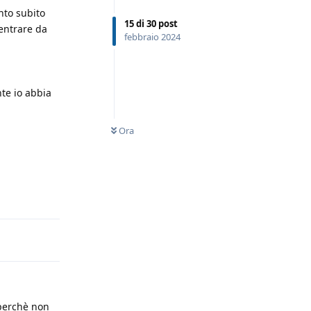
nto subito
15
di
30
post
entrare da
febbraio 2024
te io abbia
Ora
Rispondi
 perchè non