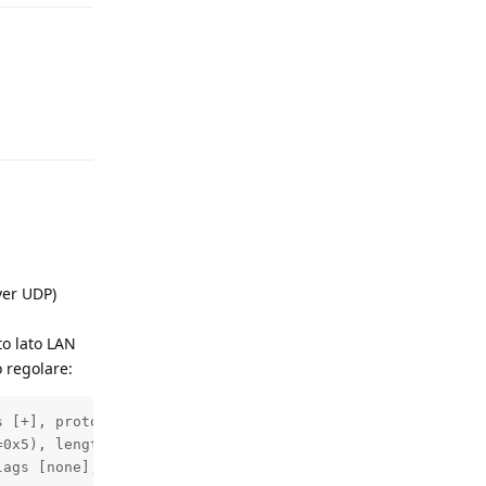
Rispondi
over UDP)
to lato LAN
 regolare:
 [+], proto UDP (17), length 1372)

0x5), length 1344

ags [none], proto UDP (17), length 124)
