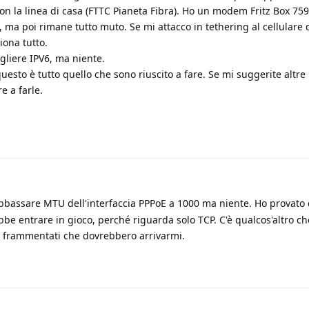
con la linea di casa (FTTC Pianeta Fibra). Ho un modem Fritz Box 7
a, ma poi rimane tutto muto. Se mi attacco in tethering al cellulare
iona tutto.
gliere IPV6, ma niente.
esto è tutto quello che sono riuscito a fare. Se mi suggerite altre
e a farle.
bbassare MTU dell'interfaccia PPPoE a 1000 ma niente. Ho provato 
e entrare in gioco, perché riguarda solo TCP. C'è qualcos'altro ch
P frammentati che dovrebbero arrivarmi.