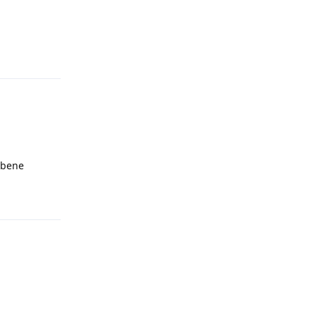
Rispondi
 bene
Rispondi
Rispondi