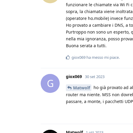
funzionare le chiamate via Wi Fi 
sopra, la chiamata viene inoltrat
(operatore ho.mobile) invece funz
Ho provato a cambiare i DNS, a to
Purtroppo non sono un esperto, qu
nella mia ignoranza, posso provar
Buona serata a tutti.
giox069
ha messo mi piace
.
giox069
30 set 2023
G
ho già provato ad a
Matwolf
router ma niente. MSS non dovrebb
passare, a monte, i pacchetti UD
Matwolf
1 ott 2023