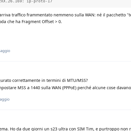
2XX.26.169: ip-proto-17
arriva traffico frammentato nemmeno sulla WAN: né il pacchetto "t
oda che ha Fragment Offset > 0.
saggio
igurato correttamente in termini di MTU/MSS?
mpostare MSS a 1440 sulla WAN (PPPoE) perché alcune cose davano
saggio
lema. Ho da due giorni un s23 ultra con SIM Tim, e purtroppo non r