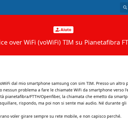
Aiuto
ice over WiFi (voWiFi) TIM su Pianetafibra F
l voWiFi dal mio smartphone samsung con sim TIM. Presso un altro p
ho nessun problema a fare le chiamate WiFi da smartphone verso l'
tà pianetafibra/FTTH/Openfiber, la chiamata che emetto da smartp
 a squillare, rispondo, ma poi non si sente mai audio. Né durante gli 
rano voler girare sempre su rete mobile, e non capisco perché.