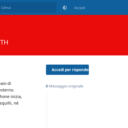
Accedi
TTH
Accedi per rispondere
aio di
Messaggio originale
esterno.
hone inizia,
squilli, né