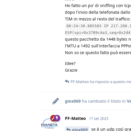
Ho fatto un po' di sniffing con t
dopo l'invio della telefonata dal
TIM in mezzo al resto del traffico:
08:24:30.885583 IP 217.200.
ESP(spi=0x3789c4a3,seq=0x2d4
questo pacchetto da 1448 bytes n
l'MTU a 1492 sull'interfaccia PPP
Non so se questo fatto può essere 
Idee?
Grazie
PF-Matteo
ha risposto a questo m
giox069
ha cambiato il titolo in
V
PF-Matteo
17 set 2023
se è un udp così gra
giox069