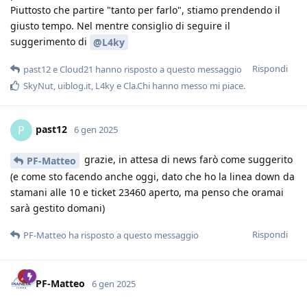
Piuttosto che partire "tanto per farlo", stiamo prendendo il
giusto tempo. Nel mentre consiglio di seguire il
suggerimento di
@L4ky
Rispondi
past12
e
Cloud21
hanno risposto a questo messaggio
SkyNut
,
uiblog.it
,
L4ky
e
Cla.Chi
hanno messo mi piace
.
past12
P
6 gen 2025
grazie, in attesa di news farò come suggerito
PF-Matteo
(e come sto facendo anche oggi, dato che ho la linea down da
stamani alle 10 e ticket 23460 aperto, ma penso che oramai
sarà gestito domani)
Rispondi
PF-Matteo
ha risposto a questo messaggio
PF-Matteo
6 gen 2025