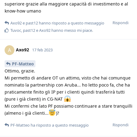
superiore grazie alla maggiore capacità di investimento e al
know-how umano
Rispondi
Axo92
e
past12
hanno risposto a questo messaggio
Tuvoc
,
past12
e
Axo92
hanno messo mi piace
.
Axo92
A
17 feb 2023
PF-Matteo
Ottimo, grazie.
Mi permetto di andare OT un attimo, visto che hai comunque
nominato la partnership con Aruba... ho letto poco fa, che ha
praticamente finito gli IP per i clienti quindi trasferirà tutti
(pure i già clienti) in CG-NAT
Mi confermi che lato PF possiamo continuare a stare tranquilli
(almeno i già clienti...
)?
Rispondi
PF-Matteo
ha risposto a questo messaggio