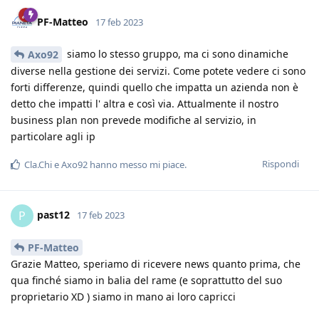
PF-Matteo
17 feb 2023
siamo lo stesso gruppo, ma ci sono dinamiche
Axo92
diverse nella gestione dei servizi. Come potete vedere ci sono
forti differenze, quindi quello che impatta un azienda non è
detto che impatti l' altra e così via. Attualmente il nostro
business plan non prevede modifiche al servizio, in
particolare agli ip
Rispondi
Cla.Chi
e
Axo92
hanno messo mi piace
.
past12
P
17 feb 2023
PF-Matteo
Grazie Matteo, speriamo di ricevere news quanto prima, che
qua finché siamo in balia del rame (e soprattutto del suo
proprietario XD ) siamo in mano ai loro capricci