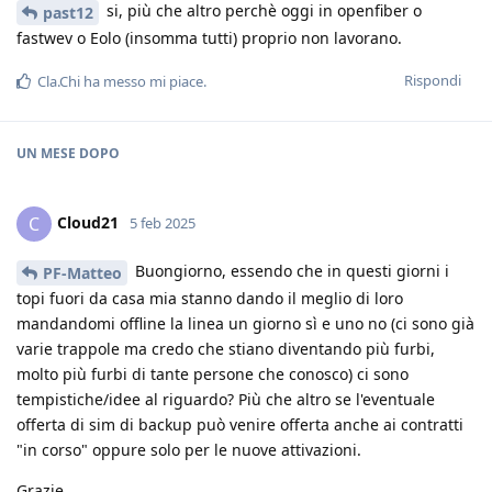
si, più che altro perchè oggi in openfiber o
past12
fastwev o Eolo (insomma tutti) proprio non lavorano.
Rispondi
Cla.Chi
ha messo mi piace
.
UN MESE
DOPO
Cloud21
C
5 feb 2025
Buongiorno, essendo che in questi giorni i
PF-Matteo
topi fuori da casa mia stanno dando il meglio di loro
mandandomi offline la linea un giorno sì e uno no (ci sono già
varie trappole ma credo che stiano diventando più furbi,
molto più furbi di tante persone che conosco) ci sono
tempistiche/idee al riguardo? Più che altro se l'eventuale
offerta di sim di backup può venire offerta anche ai contratti
"in corso" oppure solo per le nuove attivazioni.
Grazie.