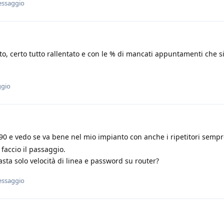
essaggio
to, certo tutto rallentato e con le % di mancati appuntamenti che s
ggio
0 e vedo se va bene nel mio impianto con anche i ripetitori sempre
 faccio il passaggio.
sta solo velocità di linea e password su router?
essaggio