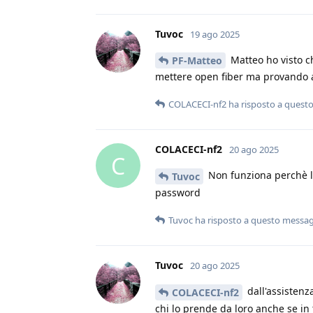
Tuvoc
19 ago 2025
Matteo ho visto c
PF-Matteo
mettere open fiber ma provando 
COLACECI-nf2
ha risposto a quest
COLACECI-nf2
20 ago 2025
C
Non funziona perchè la
Tuvoc
password
Tuvoc
ha risposto a questo messa
Tuvoc
20 ago 2025
dall'assistenz
COLACECI-nf2
chi lo prende da loro anche se in