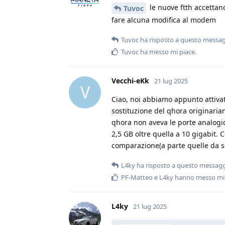
le nuove ftth accettan
Tuvoc
fare alcuna modifica al modem
Tuvoc
ha risposto a questo messa
Tuvoc
ha messo mi piace
.
Vecchi-eKk
21 lug 2025
V
Ciao, noi abbiamo appunto attivato
sostituzione del qhora originariam
qhora non aveva le porte analogich
2,5 GB oltre quella a 10 gigabit.
comparazione(a parte quelle da s
L4ky
ha risposto a questo messag
PF-Matteo
e
L4ky
hanno messo mi 
L4ky
21 lug 2025