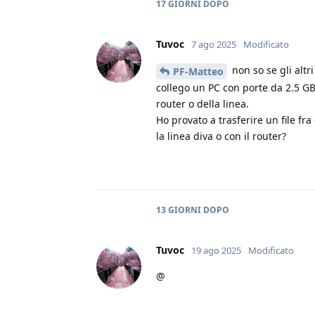
17 GIORNI
DOPO
Tuvoc
7 ago 2025
Modificato
non so se gli altr
PF-Matteo
collego un PC con porte da 2.5 G
router o della linea.
Ho provato a trasferire un file f
la linea diva o con il router?
13 GIORNI
DOPO
Tuvoc
19 ago 2025
Modificato
@