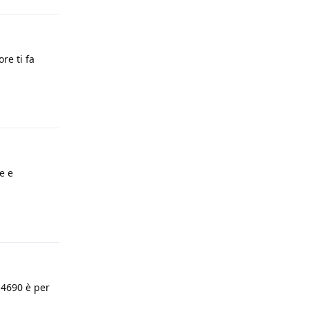
re ti fa
Rispondi
e e
Rispondi
 4690 è per