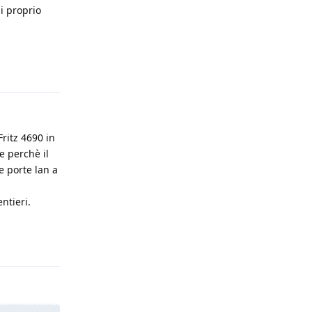
i proprio
Rispondi
Fritz 4690 in
e perchè il
e porte lan a
ntieri.
Rispondi