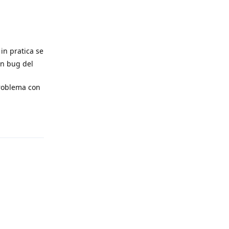
in pratica se
un bug del
problema con
Rispondi
Rispondi