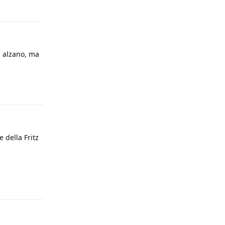
Rispondi
i alzano, ma
Rispondi
 della Fritz
Rispondi