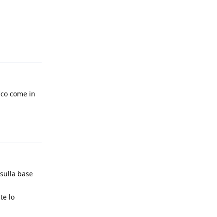
Rispondi
ico come in
Rispondi
 sulla base
te lo