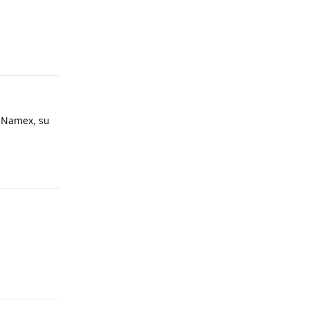
Rispondi
il Namex, su
Rispondi
Rispondi