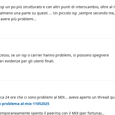
 un po più strutturato e con altri punti di interscambio, oltre al 
o o almeno una parte su questi ... Un piccolo isp ,sempre secondo m
 avere più problemi...
accesso, se un isp o carrier hanno problemi, si possono spegnere
 evidenze per gli utenti finali.
rca 24 ore che ci sono problemi al MIX... avevo aperto un thread qu
25-problema-al-mix-11052025
emporaneamente spento il peering con il MIX (per fortuna)...