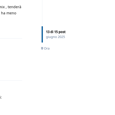
mix , tenderà
e, ha meno
Rispondi
13
di
15
post
giugno 2025
Ora
Rispondi
i: