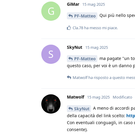
GiMar
15 mag 2025
G
Qui più nello spec
PF-Matteo
Cla.78
ha messo mi piace
.
SkyNut
15 mag 2025
S
ma pagate "un tot"
PF-Matteo
questo caso, per voi è un danno p
Matwolf
ha risposto a questo mes
Matwolf
15 mag 2025
Modificato
A meno di accordi par
SkyNut
della capacità del link scelto:
http
Con eventuali conguagli, in caso d
consente).