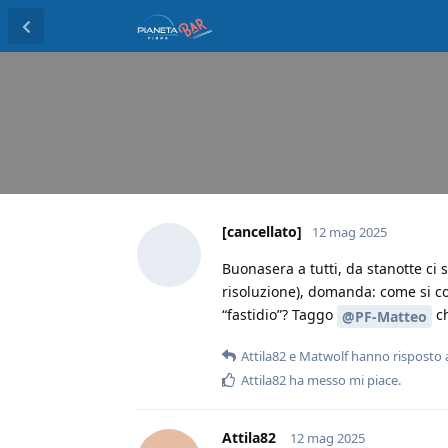
[cancellato]
12 mag 2025
Buonasera a tutti, da stanotte ci
risoluzione), domanda: come si c
“fastidio”? Taggo
ch
@PF-Matteo
Attila82
e
Matwolf
hanno risposto 
Attila82
ha messo mi piace
.
Attila82
12 mag 2025