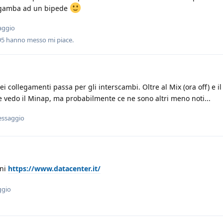
a gamba ad un bipede
aggio
95
hanno messo mi piace
.
 dei collegamenti passa per gli interscambi. Oltre al Mix (ora off) e 
te vedo il Minap, ma probabilmente ce ne sono altri meno noti...
essaggio
oni
https://www.datacenter.it/
ggio