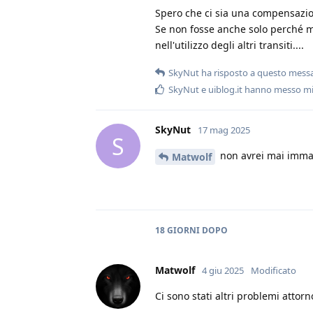
Spero che ci sia una compensazion
Se non fosse anche solo perché m
nell'utilizzo degli altri transiti....
SkyNut
ha risposto a questo mess
SkyNut
e
uiblog.it
hanno messo mi
SkyNut
17 mag 2025
S
non avrei mai immagi
Matwolf
18 GIORNI
DOPO
Matwolf
4 giu 2025
Modificato
Ci sono stati altri problemi attorno