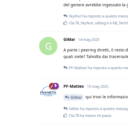
del genere avrebbe ingessato l
SkyNut
ha risposto a questo mess
Cla.78
,
SkyNut
,
uiblog.it
e
KB_Tech
GiMar
14 mag 2025
G
A parte i peering diretti, il resto
quali siete? Talvolta dai tracerou
PF-Matteo
ha risposto a questo m
PF-Matteo
15 mag 2025
qui trovi le informazi
GiMar
GiMar
ha risposto a questo messa
Cla.78
ha messo mi piace
.