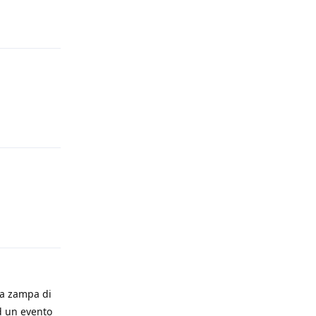
Rispondi
Rispondi
Rispondi
na zampa di
ed un evento