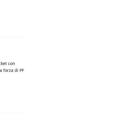
Rispondi
icket con
a forza di PF
Rispondi