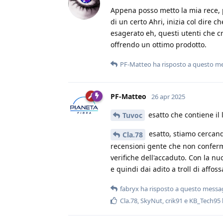
Appena posso metto la mia rece, 
di un certo Ahri, inizia col dire
esagerato eh, questi utenti che 
offrendo un ottimo prodotto.
PF-Matteo
ha risposto a questo m
PF-Matteo
26 apr 2025
esatto che contiene il l
Tuvoc
esatto, stiamo cercand
Cla.78
recensioni gente che non conferma
verifiche dell'accaduto. Con la nuo
e quindi dai adito a troll di affoss
fabryx
ha risposto a questo messa
Cla.78
,
SkyNut
,
crik91
e
KB_Tech95