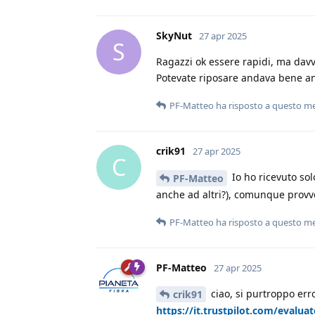
SkyNut
27 apr 2025
S
Ragazzi ok essere rapidi, ma dav
Potevate riposare andava bene a
PF-Matteo
ha risposto a questo m
crik91
27 apr 2025
C
Io ho ricevuto sol
PF-Matteo
anche ad altri?), comunque provv
PF-Matteo
ha risposto a questo m
PF-Matteo
27 apr 2025
ciao, si purtroppo erro
crik91
https://it.trustpilot.com/evaluat