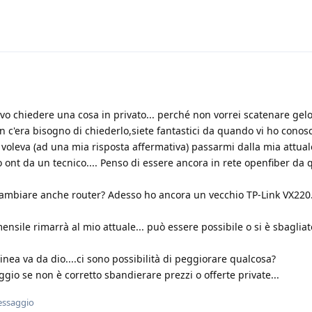
o chiedere una cosa in privato... perché non vorrei scatenare gelosi
 c'era bisogno di chiederlo,siete fantastici da quando vi ho conosci
 voleva (ad una mia risposta affermativa) passarmi dalla mia attua
o ont da un tecnico.... Penso di essere ancora in rete openfiber da 
cambiare anche router? Adesso ho ancora un vecchio TP-Link VX220.
mensile rimarrà al mio attuale... può essere possibile o si è sbagliato
linea va da dio....ci sono possibilità di peggiorare qualcosa?
gio se non è corretto sbandierare prezzi o offerte private...
essaggio