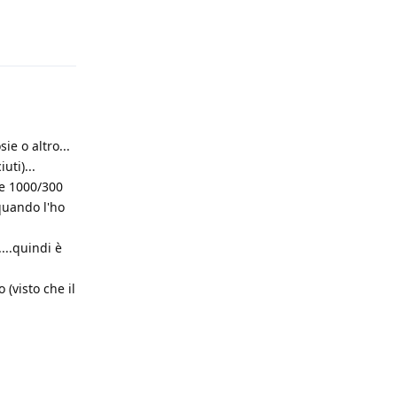
Rispondi
e o altro...
uti)...
le 1000/300
quando l'ho
...quindi è
 (visto che il
Rispondi