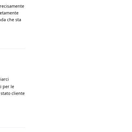
precisamente
pletamente
nda che sta
Rispondi
iarci
i per le
 stato cliente
Rispondi