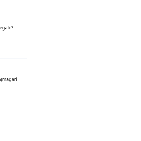
regalo?
Rispondi
ta(magari
Rispondi