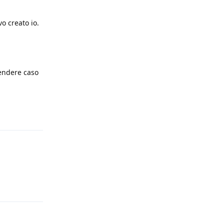
vo creato io.
prendere caso
Rispondi
Rispondi