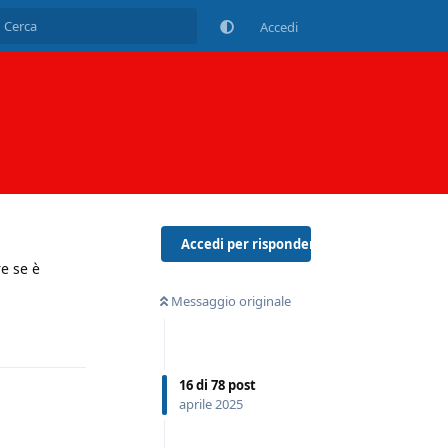
Accedi
Accedi per rispondere
re se è
Messaggio originale
Rispondi
16
di
78
post
aprile 2025