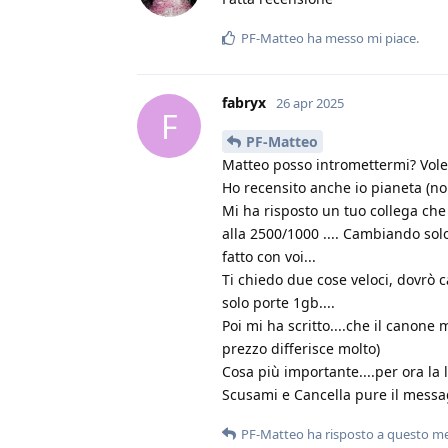
PF-Matteo
ha messo mi piace
.
fabryx
26 apr 2025
F
PF-Matteo
Matteo posso intromettermi? Volev
Ho recensito anche io pianeta (non
Mi ha risposto un tuo collega che
alla 2500/1000 .... Cambiando sol
fatto con voi...
Ti chiedo due cose veloci, dovrò 
solo porte 1gb....
Poi mi ha scritto....che il canone 
prezzo differisce molto)
Cosa più importante....per ora la 
Scusami e Cancella pure il messag
PF-Matteo
ha risposto a questo m