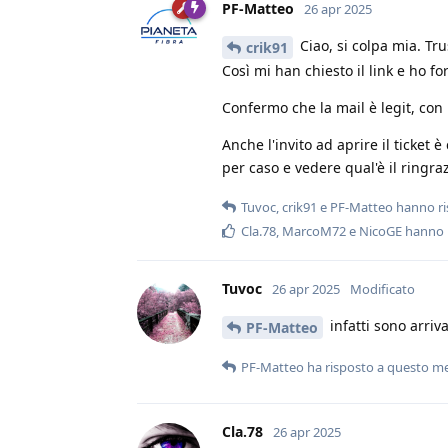
PF-Matteo
26 apr 2025
Ciao, si colpa mia. Tru
crik91
Così mi han chiesto il link e ho f
Confermo che la mail è legit, con 
Anche l'invito ad aprire il ticket 
per caso e vedere qual'è il ringra
Tuvoc
,
crik91
e
PF-Matteo
hanno ri
Cla.78
,
MarcoM72
e
NicoGE
hanno 
Tuvoc
26 apr 2025
Modificato
infatti sono arriv
PF-Matteo
PF-Matteo
ha risposto a questo m
Cla.78
26 apr 2025