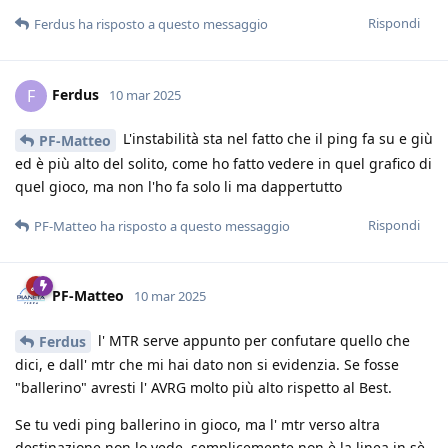
Rispondi
Ferdus
ha risposto a questo messaggio
Ferdus
F
10 mar 2025
L'instabilità sta nel fatto che il ping fa su e giù
PF-Matteo
ed è più alto del solito, come ho fatto vedere in quel grafico di
quel gioco, ma non l'ho fa solo li ma dappertutto
Rispondi
PF-Matteo
ha risposto a questo messaggio
PF-Matteo
10 mar 2025
l' MTR serve appunto per confutare quello che
Ferdus
dici, e dall' mtr che mi hai dato non si evidenzia. Se fosse
"ballerino" avresti l' AVRG molto più alto rispetto al Best.
Se tu vedi ping ballerino in gioco, ma l' mtr verso altra
destinazione non lo vede, semplicemente non è la linea in sè.