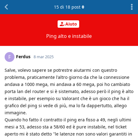
15
di
18
post
Aiuto
Ping alto e instabile
Ferdus
F
8 mar 2025
Salve, volevo sapere se potrestre aiutarmi con questro
problema, praticamente l'altro giorno da che la connessione
andava a 1000 mega, mi andava a 60 mega, poi ho cambiato
porta lan del router e si è sistemato, adesso però il ping è alto
e instabile, per esempio su Valorant che è un gioco che ha il
grafico del ping si vede di più, ma lo fa dappertutto, allego
immagine.
Quando ho fatto il contratto il ping era fisso a 49, negli ultimi
mesi a 53, adesso sta a 58/60 ed è pure instabile, nel ticket
aperto mi è stato detto ''le latenze non sono valori garantiti in