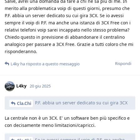
Salve, avrei una domanda da fare a chi ne sa più di me. In
merito alla problematica voip di questi giorni, presumo che
P.F. abbia un server dedicato su cui gira 3CX. Se io avessi
sempre il voip di P.F. ma anche una istanza di 3CX Free con i
relativi telefoni voip sarei incappato nello stesso problema?
Chiedo questo in previsione di abbandonare il centralino
analogico per passare a 3CX Free. Grazie a tutti coloro che mi
risponderanno.
Rispondi
L4ky
ha risposto a questo messaggio
L4ky
20 giu 2025
P.F. abbia un server dedicato su cui gira 3CX
Cla.Chi
La centrale non è un 3CX. E' un software ben più specifico e
con decisamente meno limitazioni/capricci.
Se io avessi sempre il voip di P.F. ma anche