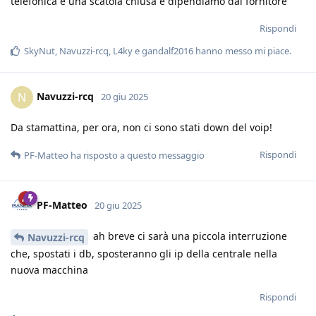
telefonica è una scatola chiusa e dipendiamo dal fornitore
Rispondi
SkyNut
,
Navuzzi-rcq
,
L4ky
e
gandalf2016
hanno messo mi piace
.
Navuzzi-rcq
N
20 giu 2025
Da stamattina, per ora, non ci sono stati down del voip!
Rispondi
PF-Matteo
ha risposto a questo messaggio
PF-Matteo
20 giu 2025
ah breve ci sarà una piccola interruzione
Navuzzi-rcq
che, spostati i db, sposteranno gli ip della centrale nella
nuova macchina
Rispondi