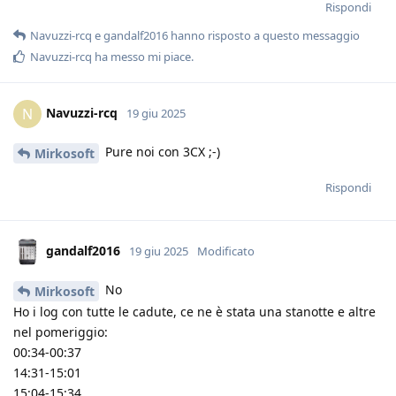
Rispondi
Navuzzi-rcq
e
gandalf2016
hanno risposto a questo messaggio
Navuzzi-rcq
ha messo mi piace
.
Navuzzi-rcq
N
19 giu 2025
Pure noi con 3CX ;-)
Mirkosoft
Rispondi
gandalf2016
19 giu 2025
Modificato
No
Mirkosoft
Ho i log con tutte le cadute, ce ne è stata una stanotte e altre
nel pomeriggio:
00:34-00:37
14:31-15:01
15:04-15:34