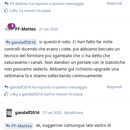
Rispondi
PF-Matteo
ha risposto a questo messaggio
L4ky
ha messo mi piace
.
PF-Matteo
27 set 2025
si questo è noto. Ci han fatto far mille
gandalf2016
controlli dicendo che erano i code, poi abbiamo beccato un
tecnico del fornitore più sgambato che ci ha detto che
saturavamo i canali. Non dandoci un portale con le statistiche
non possiamo vederlo. Abbiamo già richiesto upgrade una
settimana fa e stiamo sollecitando continuamente.
Rispondi
gandalf2016
ha risposto a questo messaggio
L4ky
e
gandalf2016
hanno messo mi piace
.
gandalf2016
27 set 2025
Modificato
ok, suggerirei comunque lato vostro di
PF-Matteo