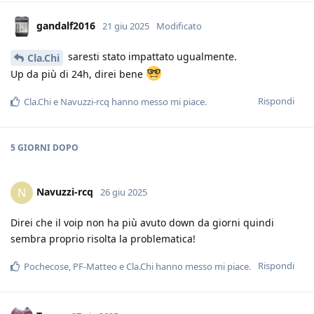
gandalf2016
21 giu 2025
Modificato
saresti stato impattato ugualmente.
Cla.Chi
Up da più di 24h, direi bene
Rispondi
Cla.Chi
e
Navuzzi-rcq
hanno messo mi piace
.
5 GIORNI
DOPO
Navuzzi-rcq
N
26 giu 2025
Direi che il voip non ha più avuto down da giorni quindi
sembra proprio risolta la problematica!
Rispondi
Pochecose
,
PF-Matteo
e
Cla.Chi
hanno messo mi piace
.