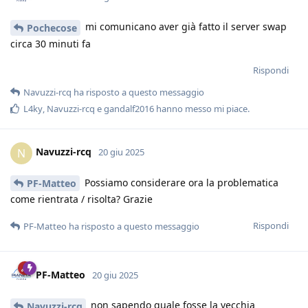
mi comunicano aver già fatto il server swap
Pochecose
circa 30 minuti fa
Rispondi
Navuzzi-rcq
ha risposto a questo messaggio
L4ky
,
Navuzzi-rcq
e
gandalf2016
hanno messo mi piace
.
Navuzzi-rcq
N
20 giu 2025
Possiamo considerare ora la problematica
PF-Matteo
come rientrata / risolta? Grazie
Rispondi
PF-Matteo
ha risposto a questo messaggio
PF-Matteo
20 giu 2025
non sapendo quale fosse la vecchia
Navuzzi-rcq