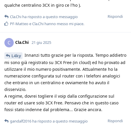
qualche centralino 3CX in giro ce l'ho ).
Rispondi
Cla.Chi
ha risposto a questo messaggio
PF-Matteo
e
Cla.Chi
hanno messo mi piace
.
Cla.Chi
C
21 giu 2025
Innanzi tutto grazie per la risposta. Tempo addietro
L4ky
mi sono già registrato su 3CX Free (in cloud) ed ho provato ad
utilizzare il mio numero positivamente. Attualmente ho la
numerazione configurata sul router con i telefoni analogici
che entrano in un centralino e ovviamente ho avuto il
disservizio.
A regime, dovrei togliere il voip dalla configurazione sul
router ed usare solo 3CX Free. Pensavo che in questo caso
fossi stato indenne dal problema... Grazie ancora.
Rispondi
gandalf2016
ha risposto a questo messaggio