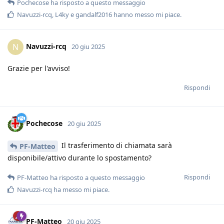
Pochecose
ha risposto a questo messaggio
Navuzzi-rcq
,
L4ky
e
gandalf2016
hanno messo mi piace
.
Navuzzi-rcq
N
20 giu 2025
Grazie per l'avviso!
Rispondi
Pochecose
20 giu 2025
Il trasferimento di chiamata sarà
PF-Matteo
disponibile/attivo durante lo spostamento?
Rispondi
PF-Matteo
ha risposto a questo messaggio
Navuzzi-rcq
ha messo mi piace
.
PF-Matteo
20 giu 2025