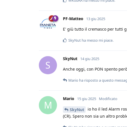
WK00AA
ha messo mi piace
.
PF-Matteo
13 giu 2025
E' giù tutto il cremasco per tutti gl
SkyNut
ha messo mi piace
.
SkyNut
14 giu 2025
S
Anche oggi, con PON spento per
Mario
ha risposto a questo messa
Mario
15 giu 2025
Modificato
M
io ho il led Alarm r
SkyNut
(CR). Spero non sia un altro prob