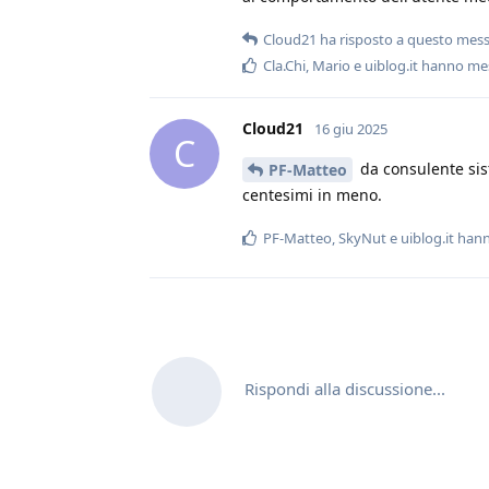
Cloud21
ha risposto a questo mes
Cla.Chi
,
Mario
e
uiblog.it
hanno mes
Cloud21
16 giu 2025
C
da consulente sis
PF-Matteo
centesimi in meno.
PF-Matteo
,
SkyNut
e
uiblog.it
hann
Rispondi alla discussione...