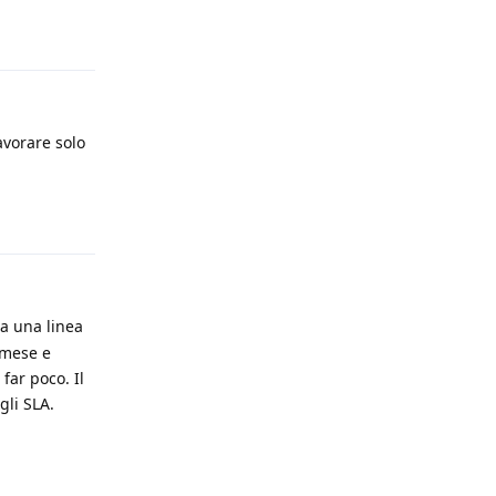
Rispondi
avorare solo
Rispondi
a una linea
 mese e
far poco. Il
gli SLA.
Rispondi