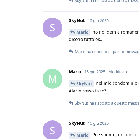
SkyNut
ha risposto a questo mess
SkyNut
15 giu 2025
S
no no idem a romaneng
Mario
dicono tutto ok..
Mario
ha risposto a questo messa
Mario
15 giu 2025
Modificato
M
nel mio condominio e
SkyNut
Alarm rosso fisso?
SkyNut
ha risposto a questo mess
SkyNut
15 giu 2025
S
Poe spento, un amico ro
Mario