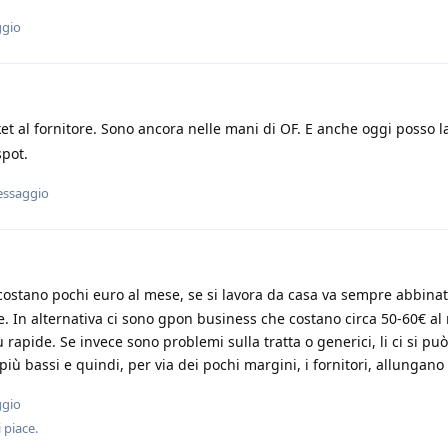
ggio
t al fornitore. Sono ancora nelle mani di OF. E anche oggi posso l
spot.
essaggio
ostano pochi euro al mese, se si lavora da casa va sempre abbinat
e. In alternativa ci sono gpon business che costano circa 50-60€ al
 rapide. Se invece sono problemi sulla tratta o generici, li ci si può 
iù bassi e quindi, per via dei pochi margini, i fornitori, allungano 
ggio
 piace
.