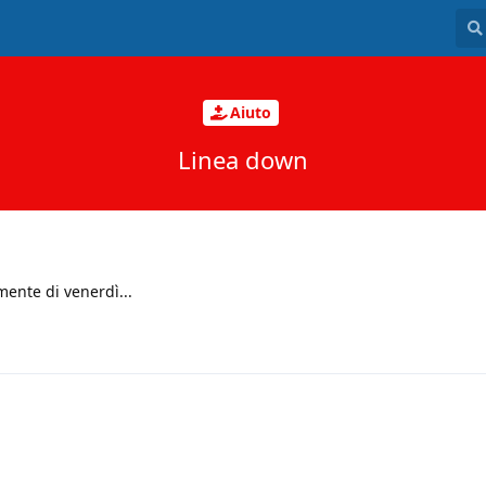
Aiuto
Linea down
ente di venerdì...