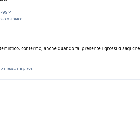
saggio
so mi piace
.
temistico, confermo, anche quando fai presente i grossi disagi che
o messo mi piace
.