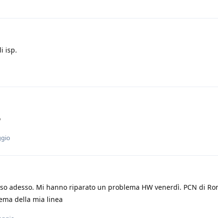
i isp.
ò
ggio
osso adesso. Mi hanno riparato un problema HW venerdì. PCN di 
lema della mia linea