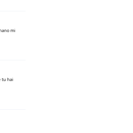
gnano mi
Rispondi
 tu hai
Rispondi