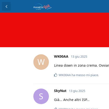
WK00AA
13 giu 2025
W
Linea down in zona crema. Ovviam
WK00AA
ha messo mi piace
.
SkyNut
13 giu 2025
S
Già... Anche altri ISP...