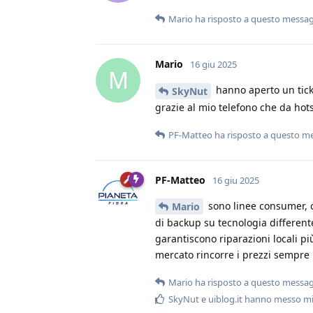
Mario
ha risposto a questo messa
Mario
16 giu 2025
M
hanno aperto un ticke
SkyNut
grazie al mio telefono che da hot
PF-Matteo
ha risposto a questo m
PF-Matteo
16 giu 2025
sono linee consumer, c
Mario
di backup su tecnologia different
garantiscono riparazioni locali più
mercato rincorre i prezzi sempre p
Mario
ha risposto a questo messa
SkyNut
e
uiblog.it
hanno messo mi