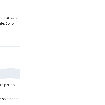
eno mandare
ile. Sono
Rispondi
to per poi
no solamente